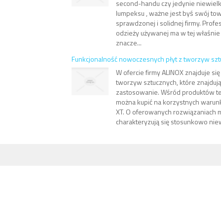
second-handu czy jedynie niewiel
lumpeksu , ważne jest byś swój to
sprawdzonej i solidnej firmy. Profe
odzieży używanej ma w tej właśni
znacze...
Funkcjonalność nowoczesnych płyt z tworzyw sz
W ofercie firmy ALINOX znajduje się
tworzyw sztucznych, które znajduj
zastosowanie. Wśród produktów teg
można kupić na korzystnych warun
XT. O oferowanych rozwiązaniach 
charakteryzują się stosunkowo niew