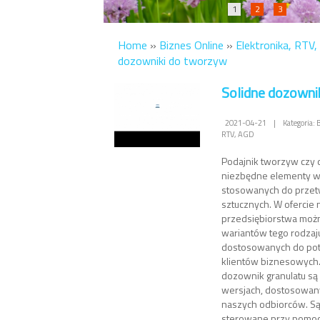
1
2
3
Home
»
Biznes Online
»
Elektronika, RTV
dozowniki do tworzyw
Solidne dozowni
2021-04-21
|
Kategoria: 
RTV, AGD
Podajnik tworzyw czy 
niezbędne elementy wy
stosowanych do prze
sztucznych. W ofercie
przedsiębiorstwa możn
wariantów tego rodzaj
dostosowanych do pot
klientów biznesowych. 
dozownik granulatu są
wersjach, dostosowan
naszych odbiorców. Są
sterowane przy pomoc