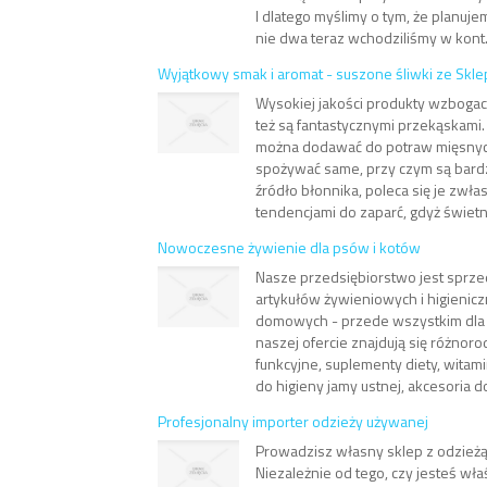
I dlatego myślimy o tym, że planujem
nie dwa teraz wchodziliśmy w kont.
Wyjątkowy smak i aromat - suszone śliwki ze Skl
Wysokiej jakości produkty wzbogac
też są fantastycznymi przekąskami.
można dodawać do potraw mięsnyc
spożywać same, przy czym są bard
źródło błonnika, poleca się je zwł
tendencjami do zaparć, gdyż świetni
Nowoczesne żywienie dla psów i kotów
Nasze przedsiębiorstwo jest sprz
artykułów żywieniowych i higienicz
domowych - przede wszystkim dla
naszej ofercie znajdują się różnor
funkcyjne, suplementy diety, witami
do higieny jamy ustnej, akcesoria do
Profesjonalny importer odzieży używanej
Prowadzisz własny sklep z odzież
Niezależnie od tego, czy jesteś wł