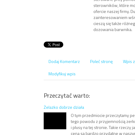
sterowników, które mo
ofercie naszej firmy. 
zainteresowaniem wśr
cieszą się także różn
dozowania barwnika.
Dodaj Komentarz
Poleć stronę
Wpis z
Modyfikuj wpis
Przeczytać warto:
Żelazko dobrze działa
O tym przedmiocie przeczytamy pe
tego powodu z przyjemnością zerk
i plusy na tej stronie. Takie rzeczy j
cena są bardzo przydatne w naszy