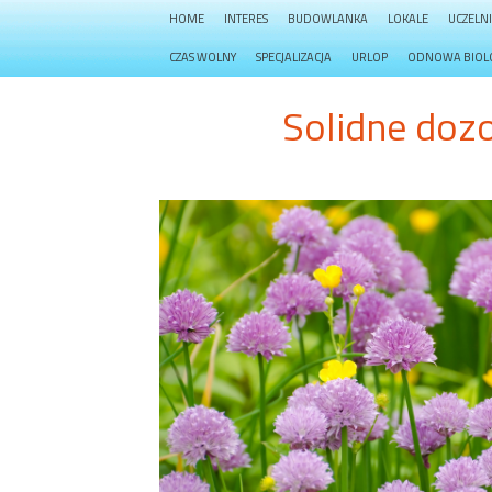
HOME
INTERES
BUDOWLANKA
LOKALE
UCZELN
CZAS WOLNY
SPECJALIZACJA
URLOP
ODNOWA BIOL
Solidne doz