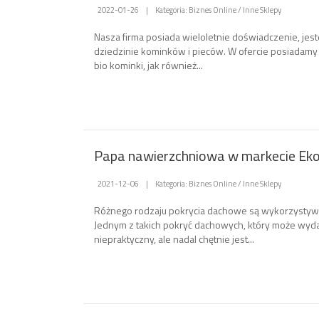
2022-01-26
|
Kategoria: Biznes Online / Inne Sklepy
Nasza firma posiada wieloletnie doświadczenie, jes
dziedzinie kominków i pieców. W ofercie posiadam
bio kominki, jak również...
Papa nawierzchniowa w markecie E
2021-12-06
|
Kategoria: Biznes Online / Inne Sklepy
Różnego rodzaju pokrycia dachowe są wykorzystyw
Jednym z takich pokryć dachowych, który może wydaw
niepraktyczny, ale nadal chętnie jest...