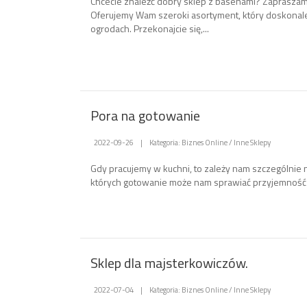
Chcecie znaleźć dobry sklep z basenami? Zapraszam
Oferujemy Wam szeroki asortyment, który doskonal
ogrodach. Przekonajcie się,...
Pora na gotowanie
2022-09-26
|
Kategoria: Biznes Online / Inne Sklepy
Gdy pracujemy w kuchni, to zależy nam szczególnie n
których gotowanie może nam sprawiać przyjemność i
Sklep dla majsterkowiczów.
2022-07-04
|
Kategoria: Biznes Online / Inne Sklepy