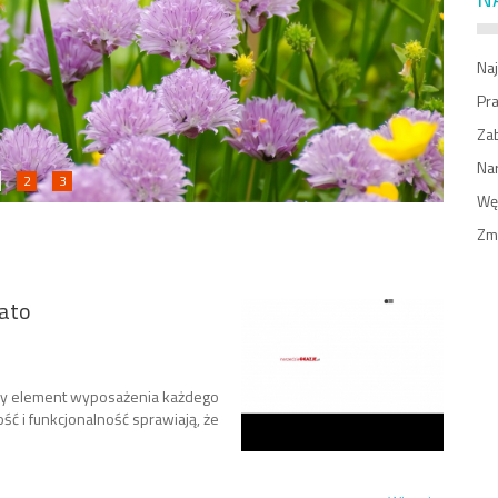
Naj
Pr
Zab
Na
2
3
Węż
Zm
ato
ny element wyposażenia każdego
ć i funkcjonalność sprawiają, że