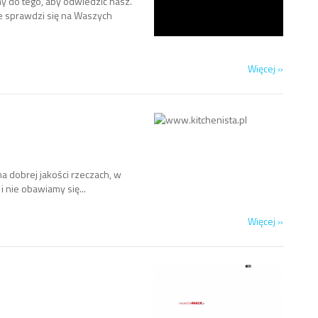
y do tego, aby odwiedzić nasz.
e sprawdzi się na Waszych
Więcej »
a dobrej jakości rzeczach, w
 nie obawiamy się...
Więcej »