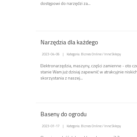
dostępowi do narzędzi za...
Narzędzia dla każdego
2023-04-06
|
Kategoria: Biznes Online / Inne Sklepy
Elektronarzędzia, maszyny, części zamienne - oto cz
stanie Wam już dzisiaj zapewnić w atrakcyjnie niski
skorzystania z naszej...
Baseny do ogrodu
2023-01-17
|
Kategoria: Biznes Online / Inne Sklepy