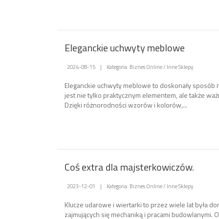
Eleganckie uchwyty meblowe
2024-08-15
|
Kategoria: Biznes Online / Inne Sklepy
Eleganckie uchwyty meblowe to doskonały sposób 
jest nie tylko praktycznym elementem, ale także w
Dzięki różnorodności wzorów i kolorów,...
Coś extra dla majsterkowiczów.
2023-12-01
|
Kategoria: Biznes Online / Inne Sklepy
Klucze udarowe i wiertarki to przez wiele lat był
zajmujących się mechaniką i pracami budowlanymi. 