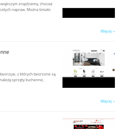
większym znajdziemy, chociaż
ostych napraw. Można śmiało
Więcej »
enne
tworzyw, z których tworzone są
 należą sprzęty kuchenne,
Więcej »