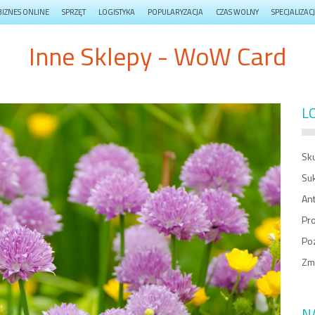
BIZNES ONLINE
SPRZĘT
LOGISTYKA
POPULARYZACJA
CZAS WOLNY
SPECJALIZAC
Inne Sklepy - WoW Card
L
Sk
Suk
Ant
Pro
Po
Zm
N