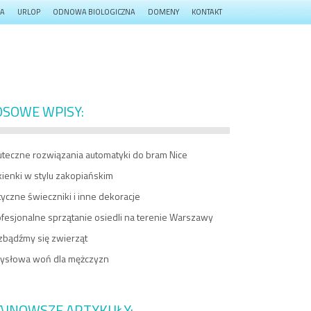
JA
URLOP
ODNOWA BIOLOGICZNA
DOMENY
KONTAKT
OSOWE WPISY:
uteczne rozwiązania automatyki do bram Nice
ienki w stylu zakopiańskim
yczne świeczniki i inne dekoracje
fesjonalne sprzątanie osiedli na terenie Warszawy
zbądźmy się zwierząt
ysłowa woń dla mężczyzn
AJNOWSZE ARTYKUŁY: