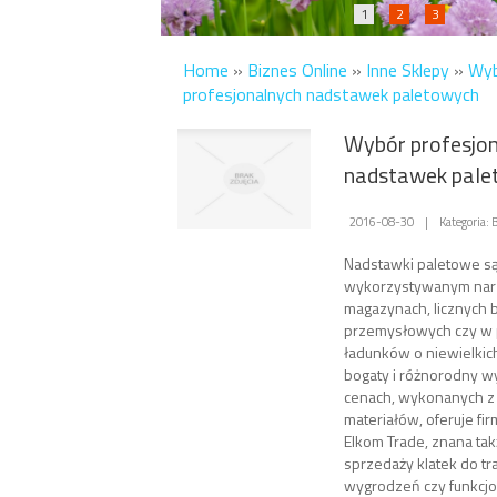
1
2
3
Home
»
Biznes Online
»
Inne Sklepy
»
Wy
profesjonalnych nadstawek paletowych
Wybór profesjo
nadstawek pale
2016-08-30
|
Kategoria: 
Nadstawki paletowe s
wykorzystywanym nar
magazynach, licznych 
przemysłowych czy w p
ładunków o niewielkich
bogaty i różnorodny wy
cenach, wykonanych z 
materiałów, oferuje fi
Elkom Trade, znana ta
sprzedaży klatek do tr
wygrodzeń czy funkcj