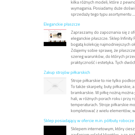
kilka różnych modeli, które z pewn
wymagania. Posiadamy duże doświ
sprzedaży tego typu asortymentu ...
Eleganckie płaszcze
Zapraszamy do zapoznania się z of
eleganckie płaszcze. Sklep Infinity
bogatą kolekcję najmodniejszych ok
Zdajemy sobie sprawę, że płaszcz
szereg warunków, do których prze
praktyczność i estetyka. Tych dwóc
Zakup strojów piłkarskich
Stroje piłkarskie to nie tylko podko
To także skarpety, buty piłkarskie,
bramkarskie. W piłkę nożną można 
hali, w różnych porach roku i przy 
temperaturach. Stroje piłkarskie m
kompletować z wielu elementów, w
Sklep posiadający w ofercie m.in. półbuty robocze
Sklepem internetowym, który ciesz
zaufaniem wśród klientów, a co za 