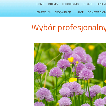
HOME
INTERES
BUDOWLANKA
LOKALE
UCZELN
CZAS WOLNY
SPECJALIZACJA
URLOP
ODNOWA BIOL
Wybór profesjonaln