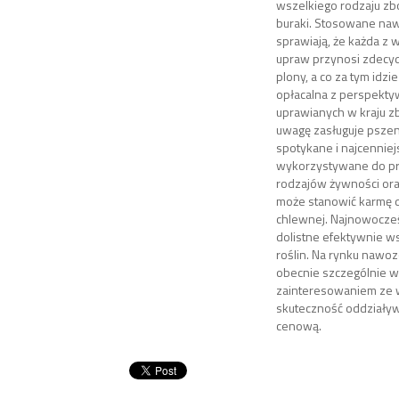
wszelkiego rodzaju zbo
buraki. Stosowane naw
sprawiają, że każda z
upraw przynosi zdecy
plony, a co za tym idzie
opłacalna z perspekty
uprawianych w kraju z
uwagę zasługuje pszeni
spotykane i najcenniej
wykorzystywane do pro
rodzajów żywności or
może stanowić karmę dl
chlewnej. Najnowocze
dolistne efektywnie 
roślin. Na rynku nawo
obecnie szczególnie w
zainteresowaniem ze 
skuteczność oddziaływ
cenową.