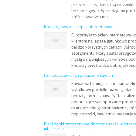
przez nas urządzenia są niezwykl
bezobsługowe. Sprzedajemy produ
zróżnicowanych mo...
Koc akrylowy w sklepie internetowym
Eurotextylia to sklep internetowy, 
klientom najlepsze gatunkowo prod
bardzo korzystnych cenach. Wśród
asortymentu, który został przygoto
myślą o największych Państwa potr
koc akrylowy bardzo dobrej jakości.
Czekoladziarka- wyposażenie kawiarni
Kawiarnia to miejsce spotkań wielu l
wyjątkowy pod kilkoma względami.
herbaty można zauważyć tam także 
podnoszące samopoczucie propozyc
to urządzenie gastronomiczne, któr
popularności, kawiarnie inwestują w
Pierścionki zaręczynowe dostępne także w inter
jubilerskim