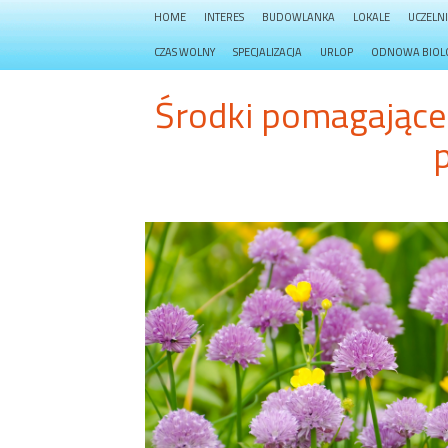
HOME
INTERES
BUDOWLANKA
LOKALE
UCZELN
CZAS WOLNY
SPECJALIZACJA
URLOP
ODNOWA BIOL
Środki pomagające