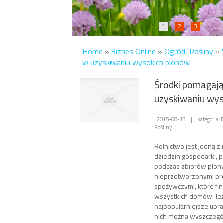
1
2
3
Home
»
Biznes Online
»
Ogród, Rośliny
»
w uzyskiwaniu wysokich plonów
Środki pomagaj
uzyskiwaniu wys
2015-08-13
|
Kategoria: 
Rośliny
Rolnictwo jest jedną z
dziedzin gospodarki,
podczas zbiorów plony
nieprzetworzonymi pr
spożywczymi, które fina
wszystkich domów. Jeż
najpopularniejsze upra
nich można wyszczegól