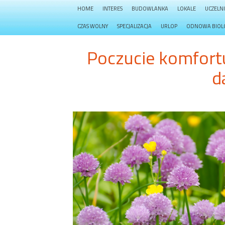
HOME
INTERES
BUDOWLANKA
LOKALE
UCZELN
CZAS WOLNY
SPECJALIZACJA
URLOP
ODNOWA BIOL
Poczucie komfortu
d