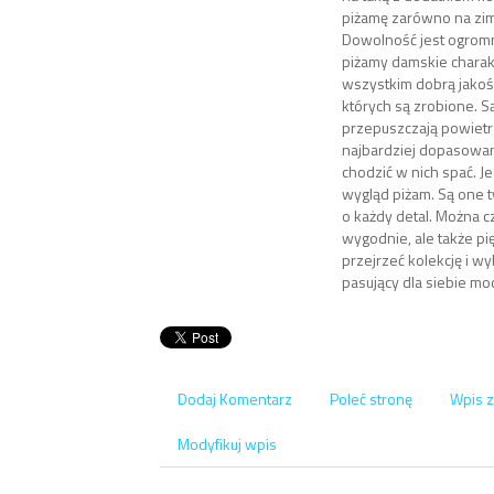
piżamę zarówno na zimę,
Dowolność jest ogromn
piżamy damskie charak
wszystkim dobrą jakośc
których są zrobione. Są
przepuszczają powietr
najbardziej dopasowan
chodzić w nich spać. J
wygląd piżam. Są one 
o każdy detal. Można cz
wygodnie, ale także pi
przejrzeć kolekcję i wy
pasujący dla siebie mo
Dodaj Komentarz
Poleć stronę
Wpis z
Modyfikuj wpis