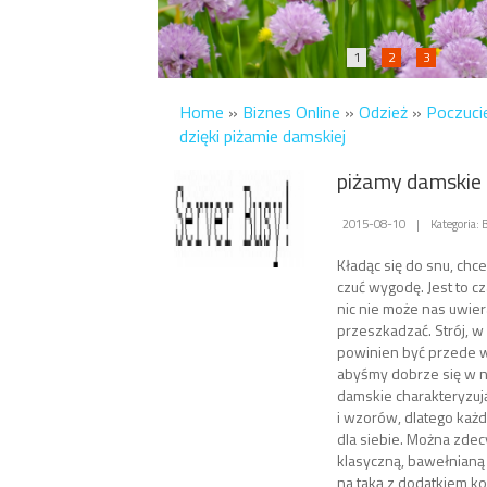
1
2
3
Home
»
Biznes Online
»
Odzież
»
Poczucie
dzięki piżamie damskiej
piżamy damskie
2015-08-10
|
Kategoria: 
Kładąc się do snu, ch
czuć wygodę. Jest to c
nic nie może nas uwier
przeszkadzać. Strój, w
powinien być przede w
abyśmy dobrze się w n
damskie charakteryzują
i wzorów, dlatego każd
dla siebie. Można zde
klasyczną, bawełnianą 
na taką z dodatkiem k