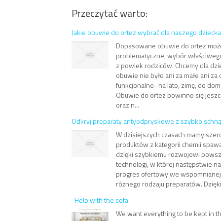
Przeczytać warto:
Jakie obuwie do ortez wybrać dla naszego dzieck
Dopasowane obuwie do ortez moż
problematyczne, wybór właściweg
z powiek rodziców. Chcemy dla dziec
obuwie nie było ani za małe ani za 
funkcjonalne- na lato, zimę, do do
Obuwie do ortez powinno się jesz
oraz n...
Odkryj preparaty antyodpryskowe z szybko schn
W dzisiejszych czasach mamy szer
produktów z kategorii chemii spawa
dzięki szybkiemu rozwojowi pows
technologi, w której następstwie n
progres ofertowy we wspomnianej 
różnego rodzaju preparatów. Dzięki
Help with the sofa
We want everything to be kept in t