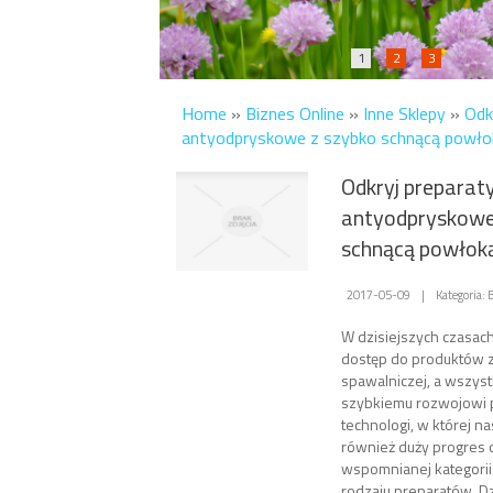
1
2
3
Home
»
Biznes Online
»
Inne Sklepy
»
Odk
antyodpryskowe z szybko schnącą powło
Odkryj preparat
antyodpryskowe
schnącą powłok
2017-05-09
|
Kategoria: 
W dzisiejszych czasac
dostęp do produktów z 
spawalniczej, a wszyst
szybkiemu rozwojowi 
technologi, w której na
również duży progres
wspomnianej kategori
rodzaju preparatów. D