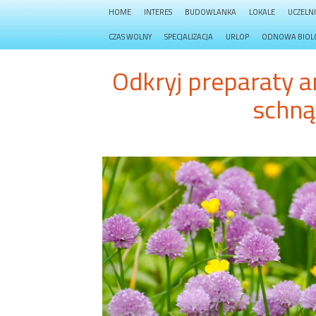
HOME
INTERES
BUDOWLANKA
LOKALE
UCZELN
CZAS WOLNY
SPECJALIZACJA
URLOP
ODNOWA BIOL
Odkryj preparaty 
schną