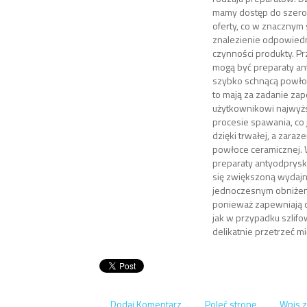
mamy dostęp do szerok
oferty, co w znacznym 
znalezienie odpowied
czynności produkty. Pr
mogą być preparaty a
szybko schnącą powłok
to mają za zadanie za
użytkownikowi najwy
procesie spawania, co 
dzięki trwałej, a zara
powłoce ceramicznej.
preparaty antyodprysk
się zwiększoną wydajn
jednoczesnym obniżeni
ponieważ zapewniają 
jak w przypadku szlifo
delikatnie przetrzeć m
Dodaj Komentarz
Poleć stronę
Wpis z