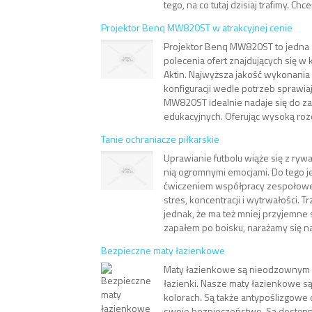
tego, na co tutaj dzisiaj trafimy. Ch
Projektor Benq MW820ST w atrakcyjnej cenie
Projektor Benq MW820ST to jedna 
polecenia ofert znajdujących się w 
Aktin. Najwyższa jakość wykonania
konfiguracji wedle potrzeb sprawia
MW820ST idealnie nadaje się do 
edukacyjnych. Oferując wysoką rozdz
Tanie ochraniacze piłkarskie
Uprawianie futbolu wiąże się z rywa
nią ogromnymi emocjami. Do tego 
ćwiczeniem współpracy zespołowe
stres, koncentracji i wytrwałości. 
jednak, że ma też mniej przyjemne s
zapałem po boisku, narażamy się na 
Bezpieczne maty łazienkowe
Maty łazienkowe są nieodzownym
łazienki. Nasze maty łazienkowe s
kolorach. Są także antypoślizgowe
swoje bezpieczeństwo. Są dostęp