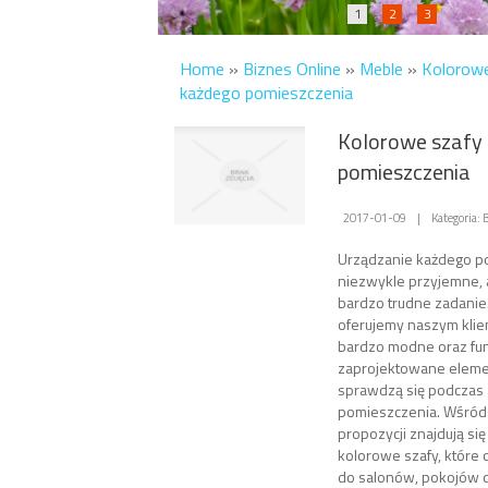
1
2
3
Home
»
Biznes Online
»
Meble
»
Kolorowe
każdego pomieszczenia
Kolorowe szafy
pomieszczenia
2017-01-09
|
Kategoria:
Urządzanie każdego p
niezwykle przyjemne, 
bardzo trudne zadanie.
oferujemy naszym klie
bardzo modne oraz fun
zaprojektowane elemen
sprawdzą się podczas 
pomieszczenia. Wśród 
propozycji znajdują si
kolorowe szafy, które 
do salonów, pokojów 