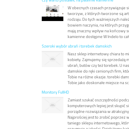
W obecnych czasach przywiązuje s
tworzyw, z których tworzone są ar
rodzaju. Do tych ważniejszych nale
bowiem naczynia, na których przy
mają znaczny wpływ na końcowy sm
kamienne dostępne W Indelo to całk
Szeroki wybór ubrań i torebek damskich
Nasz sklep internetowy chiara to mi
kobiety. Zajmujemy się sprzedażą
ubrań, butów czy też torebek. U nas
damskie do ręki cenionych firm, któ
Tobie na różne okazje. torebki dam
Tobie jako doskonałe miejsce na sc.
Monitory FullHD
Zamiast szukać oszczędności podc
komputerowych lepiej jest skupić si
porządne rozwiązania w atrakcyjny
Najprościej jest to zrobić poprzez 
taniego sklepu internetowego, któr
rezygnuje z jakości. Dzięki temu każdy