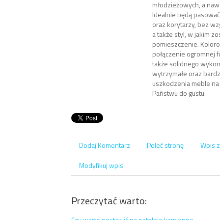
młodzieżowych, a nawe
Idealnie będą pasować
oraz korytarzy, bez wz
a także styl, w jakim 
pomieszczenie. Koloro
połączenie ogromnej fu
także solidnego wykon
wytrzymałe oraz bard
uszkodzenia meble n
Państwu do gustu.
Dodaj Komentarz
Poleć stronę
Wpis z
Modyfikuj wpis
Przeczytać warto:
Czy warto postawić na patelnie kamienne