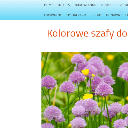
HOME
INTERES
BUDOWLANKA
LOKALE
UCZELN
CZAS WOLNY
SPECJALIZACJA
URLOP
ODNOWA BIOL
Kolorowe szafy d