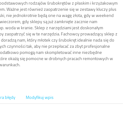
 podstawowych rodzajów śrubokrętów z płaskim i krzyżakowym
m. Ważne jest również zaopatrzenie się w zestawy kluczy plus
uski, nie jednokrotnie będą one na wagę złota, gdy w weekend
wieczorem, gdy sklepy są już zamknięte zacznie nam
np. woda w kranie. Sklep z narzędziami jest doskonałym
by zaopatrzyć się w te narzędzia. Fachowcy prowadzący sklep z
 doradzą nam, który młotek czy śrubokręt idealnie nada się do
h czynności tak, aby nie przepłacać za zbyt profesjonalne
 dodatkowo pomogą nam skompletować inne niezbędne
które okażą się pomocne w drobnych pracach remontowych w
warunkach.
ra błędy
Modyfikuj wpis