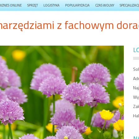
BIZNES ONLINE
SPRZĘT
LOGISTYKA
POPULARYZACJA
CZAS WOLNY
SPECJALIZAC
 narzędziami z fachowym dor
L
So
Adm
Na
Wy
Zak
Hal
N