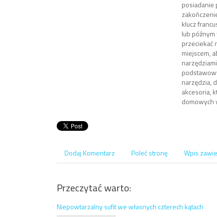
posiadanie
zakończenie
klucz franc
lub późnym 
przeciekać 
miejscem, a
narzędziami
podstawowyc
narzędzia,
akcesoria, 
domowych 
Dodaj Komentarz
Poleć stronę
Wpis zawie
Przeczytać warto:
Niepowtarzalny sufit we własnych czterech kątach