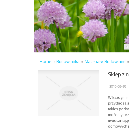
1
Home
»
Budowlanka
»
Materiały Budowlane
Sklep z
2018-03-28
W każdym mi
przydadzą 
takich pods
możemy przy
uwieczniają
domowych je