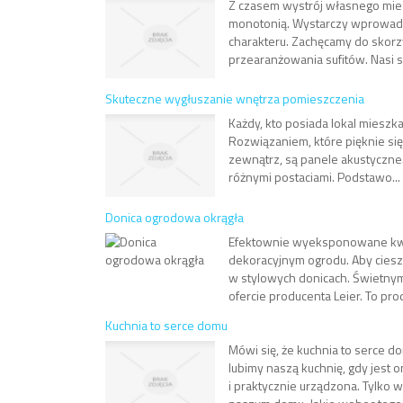
Z czasem wystrój własnego miesz
monotonią. Wystarczy wprowadz
charakteru. Zachęcamy do skorz
przearanżowania sufitów. Nasi sp
Skuteczne wygłuszanie wnętrza pomieszczenia
Każdy, kto posiada lokal mieszka
Rozwiązaniem, które pięknie się
zewnątrz, są panele akustyczne.
różnymi postaciami. Podstawo...
Donica ogrodowa okrągła
Efektownie wyeksponowane kwia
dekoracyjnym ogrodu. Aby ciesz
w stylowych donicach. Świetnym
ofercie producenta Leier. To prod
Kuchnia to serce domu
Mówi się, że kuchnia to serce dom
lubimy naszą kuchnię, gdy jest 
i praktycznie urządzona. Tylko