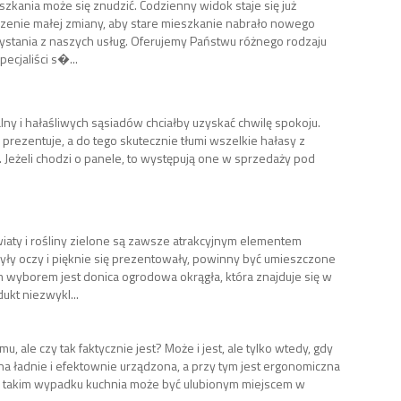
kania może się znudzić. Codzienny widok staje się już
enie małej zmiany, aby stare mieszkanie nabrało nowego
ystania z naszych usług. Oferujemy Państwu różnego rodzaju
ecjaliści s�...
lny i hałaśliwych sąsiadów chciałby uzyskać chwilę spokoju.
 prezentuje, a do tego skutecznie tłumi wszelkie hałasy z
 Jeżeli chodzi o panele, to występują one w sprzedaży pod
ty i rośliny zielone są zawsze atrakcyjnym elementem
yły oczy i pięknie się prezentowały, powinny być umieszczone
 wyborem jest donica ogrodowa okrągła, która znajduje się w
ukt niezwykl...
u, ale czy tak faktycznie jest? Może i jest, ale tylko wtedy, gdy
ona ładnie i efektownie urządzona, a przy tym jest ergonomiczna
 w takim wypadku kuchnia może być ulubionym miejscem w