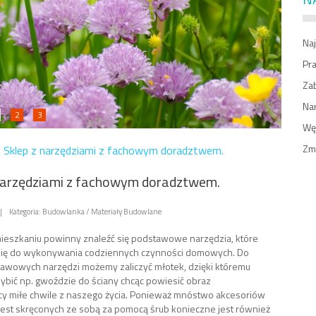
Naj
Pr
Zab
Na
2
3
Węż
Zm
»
Sklep z narzędziami z fachowym doradztwem.
 narzędziami z fachowym doradztwem.
|
Kategoria: Budowlanka / Materiały Budowlane
eszkaniu powinny znaleźć się podstawowe narzędzia, które
się do wykonywania codziennych czynności domowych. Do
tawowych narzędzi możemy zaliczyć młotek, dzięki któremu
bić np. gwoździe do ściany chcąc powiesić obraz
cy miłe chwile z naszego życia. Ponieważ mnóstwo akcesoriów
st skręconych ze sobą za pomocą śrub konieczne jest również