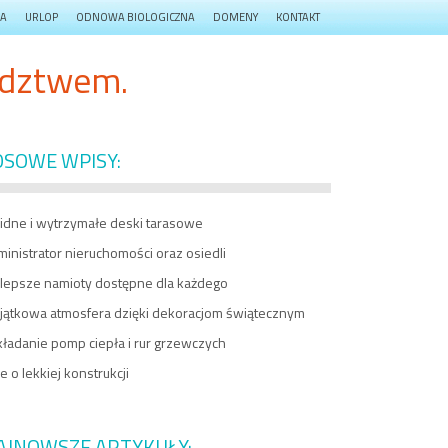
JA
URLOP
ODNOWA BIOLOGICZNA
DOMENY
KONTAKT
adztwem.
OSOWE WPISY:
lidne i wytrzymałe deski tarasowe
inistrator nieruchomości oraz osiedli
jlepsze namioty dostępne dla każdego
jątkowa atmosfera dzięki dekoracjom świątecznym
ładanie pomp ciepła i rur grzewczych
e o lekkiej konstrukcji
AJNOWSZE ARTYKUŁY: