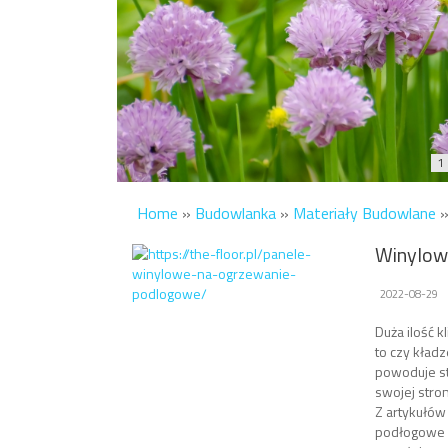
1
Home
»
Budowlanka
»
Materiały Budowlane
Winylow
2022-08-29
Duża ilość 
to czy kład
powoduje st
swojej stron
Z artykułów
podłogowe o