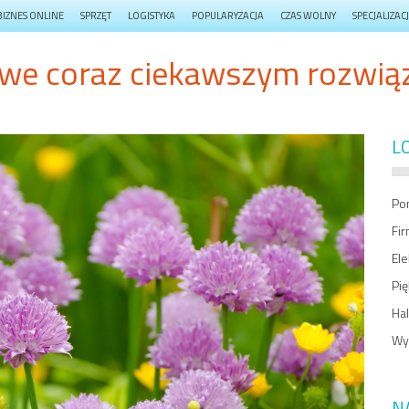
BIZNES ONLINE
SPRZĘT
LOGISTYKA
POPULARYZACJA
CZAS WOLNY
SPECJALIZAC
we coraz ciekawszym rozwią
L
Po
Fir
El
Pię
Hal
Wy
N