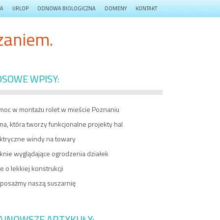
JA
URLOP
ODNOWA BIOLOGICZNA
DOMENY
KONTAKT
zaniem.
OSOWE WPISY:
moc w montażu rolet w mieście Poznaniu
ma, która tworzy funkcjonalne projekty hal
ektryczne windy na towary
knie wyglądające ogrodzenia działek
e o lekkiej konstrukcji
posażmy naszą suszarnię
AJNOWSZE ARTYKUŁY: