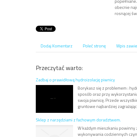
popełniane.
obecnie najw
rosnącej św
Dodaj Komentarz
Poleć stronę
Wpis zawie
Przeczytać warto:
Zadbaj o prawidłową hydroizolację piwnicy
Borykasz się z problemem : hydr
sposób oraz przy wykorzystani
swoja piwnicę. Przede wszyst
gruntowe najbardziej zagrażając
Sklep z narzędziami z fachowym doradztwem.
W każdym mieszkaniu powinny z
wykonywania codziennych czyn