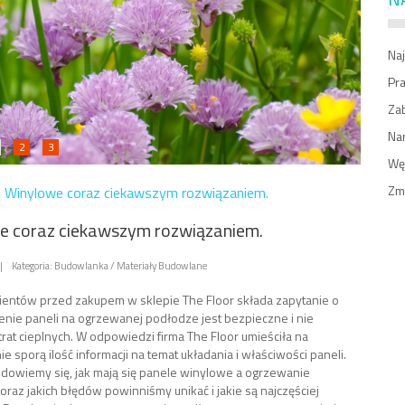
Naj
Pr
Zab
Na
2
3
Węż
Zm
»
Winylowe coraz ciekawszym rozwiązaniem.
e coraz ciekawszym rozwiązaniem.
|
Kategoria: Budowlanka / Materiały Budowlane
klientów przed zakupem w sklepie The Floor składa zapytanie o
zenie paneli na ogrzewanej podłodze jest bezpieczne i nie
rat cieplnych. W odpowiedzi firma The Floor umieściła na
ie sporą ilość informacji na temat układania i właściwości paneli.
 dowiemy się, jak mają się panele winylowe a ogrzewanie
raz jakich błędów powinniśmy unikać i jakie są najczęściej