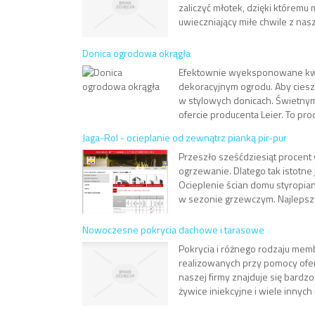
zaliczyć młotek, dzięki któremu
uwieczniający miłe chwile z nasz
Donica ogrodowa okrągła
Efektownie wyeksponowane kwia
dekoracyjnym ogrodu. Aby ciesz
w stylowych donicach. Świetnym
ofercie producenta Leier. To prod
Jaga-Rol - ocieplanie od zewnątrz pianką pir-pur
Przeszło sześćdziesiąt procen
ogrzewanie. Dlatego tak istotn
Ocieplenie ścian domu styropia
w sezonie grzewczym. Najlepszy
Nowoczesne pokrycia dachowe i tarasowe
Pokrycia i różnego rodzaju me
realizowanych przy pomocy ofe
naszej firmy znajduje się bardz
żywice iniekcyjne i wiele innych 