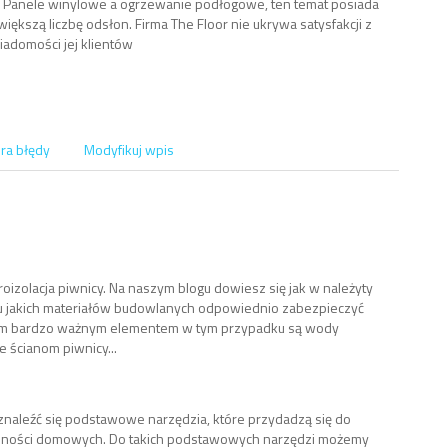
 Panele winylowe a ogrzewanie podłogowe, ten temat posiada
iększą liczbę odsłon. Firma The Floor nie ukrywa satysfakcji z
iadomości jej klientów
ra błędy
Modyfikuj wpis
oizolacja piwnicy. Na naszym blogu dowiesz się jak w należyty
u jakich materiałów budowlanych odpowiednio zabezpieczyć
kim bardzo ważnym elementem w tym przypadku są wody
e ścianom piwnicy...
naleźć się podstawowe narzędzia, które przydadzą się do
ności domowych. Do takich podstawowych narzędzi możemy