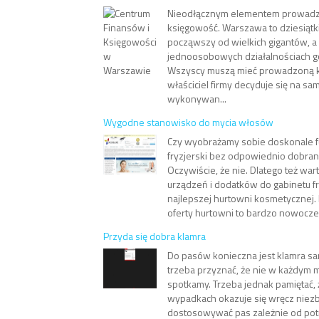
Nieodłącznym elementem prowadze
księgowość. Warszawa to dziesiątki 
począwszy od wielkich gigantów, 
jednoosobowych działalnościach g
Wszyscy muszą mieć prowadzoną k
właściciel firmy decyduje się na s
wykonywan...
Wygodne stanowisko do mycia włosów
Czy wyobrażamy sobie doskonale f
fryzjerski bez odpowiednio dobra
Oczywiście, że nie. Dlatego też war
urządzeń i dodatków do gabinetu f
najlepszej hurtowni kosmetycznej. 
oferty hurtowni to bardzo nowoczes
Przyda się dobra klamra
Do pasów konieczna jest klamra s
trzeba przyznać, że nie w każdym m
spotkamy. Trzeba jednak pamiętać, 
wypadkach okazuje się wręcz niez
dostosowywać pas zależnie od potr