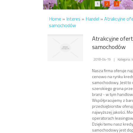
1
2
3
Home
»
Interes
»
Handel
»
Atrakcyjne ofe
samochodów
Atrakcyjne ofert
samochodów
2018-04-19
|
Kategoria: 
Nasza firma oferuje naj
cenowo na rynku kredyt
samochodowy. Jest to 
szerokiego grona prze
branż - w tym handlow
Współpracujemy z bar
przedsiębiorstw oferu
najwyższej jakości. Mo
operatorach leasingowy
Dzięki temu nasz kredyt
samochodowy jest do