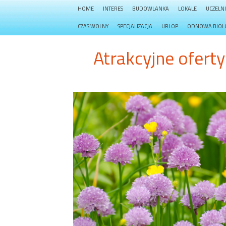
HOME
INTERES
BUDOWLANKA
LOKALE
UCZELN
CZAS WOLNY
SPECJALIZACJA
URLOP
ODNOWA BIOL
Atrakcyjne ofer