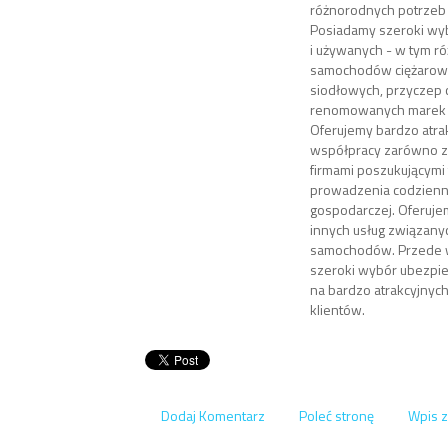
różnorodnych potrzeb
Posiadamy szeroki w
i używanych - w tym r
samochodów ciężarowy
siodłowych, przyczep 
renomowanych marek n
Oferujemy bardzo atra
współpracy zarówno z 
firmami poszukującymi
prowadzenia codzienne
gospodarczej. Oferuje
innych usług związany
samochodów. Przede w
szeroki wybór ubezpiec
na bardzo atrakcyjnyc
klientów.
Dodaj Komentarz
Poleć stronę
Wpis z