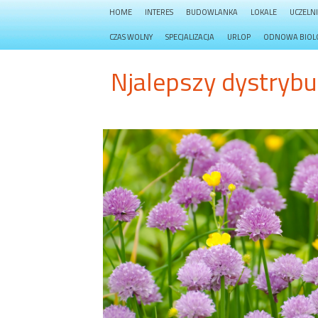
HOME
INTERES
BUDOWLANKA
LOKALE
UCZELN
CZAS WOLNY
SPECJALIZACJA
URLOP
ODNOWA BIOL
Njalepszy dystrybu