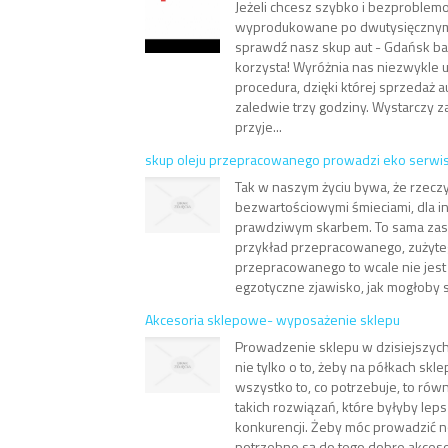
Jeżeli chcesz szybko i bezproblem
wyprodukowane po dwutysięcznym 
sprawdź nasz skup aut - Gdańsk ba
korzysta! Wyróżnia nas niezwykle
procedura, dzięki której sprzedaż a
zaledwie trzy godziny. Wystarczy 
przyje...
skup oleju przepracowanego prowadzi eko serwi
Tak w naszym życiu bywa, że rzeczy
bezwartościowymi śmieciami, dla i
prawdziwym skarbem. To sama zas
przykład przepracowanego, zużyteg
przepracowanego to wcale nie jest 
egzotyczne zjawisko, jak mogłoby s
Akcesoria sklepowe- wyposażenie sklepu
Prowadzenie sklepu w dzisiejszych
nie tylko o to, żeby na półkach skl
wszystko to, co potrzebuje, to rów
takich rozwiązań, które byłyby lep
konkurencji. Żeby móc prowadzić 
potrzebne są do tego dobre akcesor