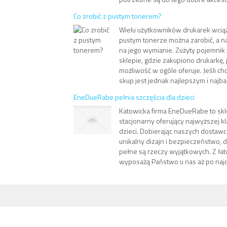
Co zrobić z pustym tonerem?
Wielu użytkowników drukarek wciąż
pustym tonerze można zarobić, a 
na jego wymianie. Zużyty pojemni
sklepie, gdzie zakupiono drukarkę, 
możliwość w ogóle oferuje. Jeśli ch
skup jest jednak najlepszym i najbar
EneDueRabe pełnia szczęścia dla dzieci
Katowicka firma EneDueRabe to skl
stacjonarny oferujący najwyższej kl
dzieci. Dobierając naszych dostaw
unikalny dizajn i bezpieczeństwo, 
pełne są rzeczy wyjątkowych. Z łat
wyposażą Państwo u nas aż po najd