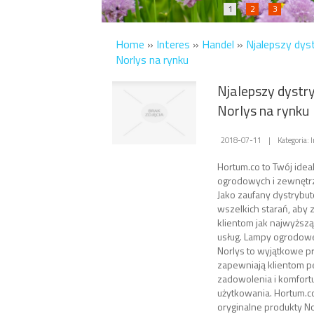
1
2
3
Home
»
Interes
»
Handel
»
Njalepszy dys
Norlys na rynku
Njalepszy dystr
Norlys na rynku
2018-07-11
|
Kategoria: 
Hortum.co to Twój idea
ogrodowych i zewnętrz
Jako zaufany dystrybu
wszelkich starań, aby
klientom jak najwyższ
usług. Lampy ogrodowe
Norlys to wyjątkowe pr
zapewniają klientom p
zadowolenia i komfortu 
użytkowania. Hortum.co
oryginalne produkty N