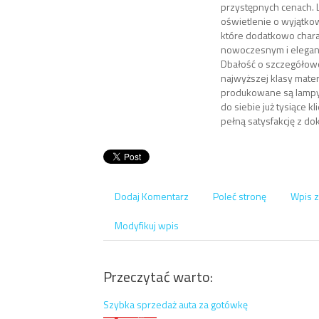
przystępnych cenach. 
oświetlenie o wyjątko
które dodatkowo chara
nowoczesnym i elegan
Dbałość o szczegółow
najwyższej klasy materi
produkowane są lampy
do siebie już tysiące 
pełną satysfakcję z d
Dodaj Komentarz
Poleć stronę
Wpis z
Modyfikuj wpis
Przeczytać warto:
Szybka sprzedaż auta za gotówkę