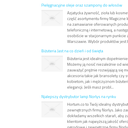
Pielęgnacyjne oleje oraz szampony do włosów
Azjatycka żywność, zioła lub kosmet
część asortymentu firmy Magiczne I
na zamawianie oferowanych produ
telefoniczną i internetową, a nastę
osobiście w stacjonarnym punkcie 
Warszawie. Wybór produktów jest 
Biżuteria Jast na co dzień i od święta
Biżuteria jest idealnym dopełnieniem
Możemy ją nosić niezależnie od wiek
zauważyć prężnie rozwijającą się 
akcesoria takie jak bransolety czy
kobietom, jak i mężczyznom biżuter
elegancji. Jeśli masz probl...
Njalepszy dystrybutor lamp Norlys na rynku
Hortum.co to Twój idealny dystrybu
zewnętrznych firmy Norlys. Jako za
dokładamy wszelkich starań, aby 
klientom jak najwyższą jakość ofe
ogrodowe i zewnętrzne firmy Norl