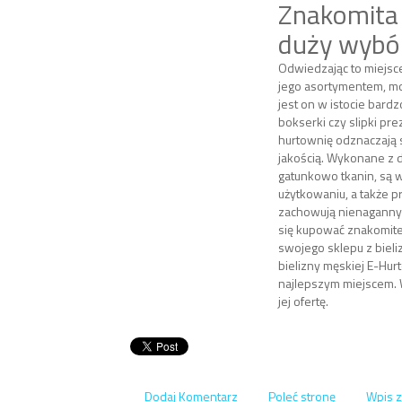
Znakomita 
duży wybó
Odwiedzając to miejsce
jego asortymentem, mo
jest on w istocie bardz
bokserki czy slipki pr
hurtownię odznaczają 
jakością. Wykonane z 
gatunkowo tkanin, są
użytkowaniu, a także p
zachowują nienaganny s
się kupować znakomite
swojego sklepu z bieli
bielizny męskiej E-Hur
najlepszym miejscem.
jej ofertę.
Dodaj Komentarz
Poleć stronę
Wpis z