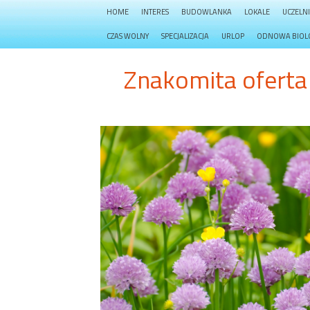
HOME
INTERES
BUDOWLANKA
LOKALE
UCZELN
CZAS WOLNY
SPECJALIZACJA
URLOP
ODNOWA BIOL
Znakomita oferta 