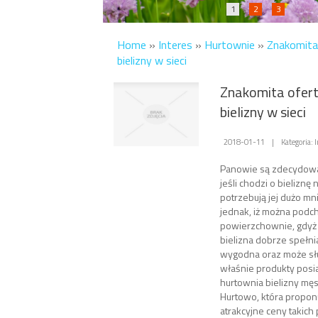
1
2
3
Home
»
Interes
»
Hurtownie
»
Znakomita
bielizny w sieci
Znakomita ofert
bielizny w sieci
2018-01-11
|
Kategoria: 
Panowie są zdecydowa
jeśli chodzi o bieliznę 
potrzebują jej dużo mni
jednak, iż można podc
powierzchownie, gdyż t
bielizna dobrze spełnia
wygodna oraz może służ
właśnie produkty posi
hurtownia bielizny męs
Hurtowo, która propon
atrakcyjne ceny takich