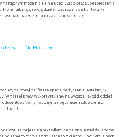
 w następnym może nic się nie udać. Współpraca ubezpieczenia
b, które i tak mają swoją działalność i szerokie kontakty w
aka osoba może w krótkim czasie zarobić dużo.
ra błędy
Modyfikuj wpis
dzież, na której na Wasze specjalne życzenie jesteśmy w
wy. W naszej pracy wykorzystujemy najwyższej jakości odzież
roducentów. Mamy nadzieje, że będziecie zadowoleni z
 T-shirt J...
spodarczej zajmujesz się tekstyliami na pewno jesteś świadomy
one od samego źródła aż do każdego z klientów indywidualnych.