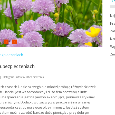
Naj
Pr
Zab
Na
2
3
Węż
Zm
ezpieczeniach
ubezpieczeniach
|
Kategoria: Interes / Ubezpieczenia
ych czasach ludzie szczególnie młodzi próbują różnych ścieżek
 Handel jest wszechobecny i dużo firm potrzebuje ludzi.
ubezpieczenia jest na pewno ekscytująca, ponieważ stykamy
i przeróżnymi. Dodatkowo zazwyczaj pracuje się na własnej
 gospodarczej, co ma swoje plusy i minusy. Jest też system
 zatem można zarobić bardzo duże pieniądze przy dobrym