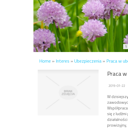
1
Home
»
Interes
»
Ubezpieczenia
»
Praca w ub
Praca w 
2019-01-22
W dzisiejsz
zawodowych.
Współpraca 
się z ludźm
działalności
prowizyjny,