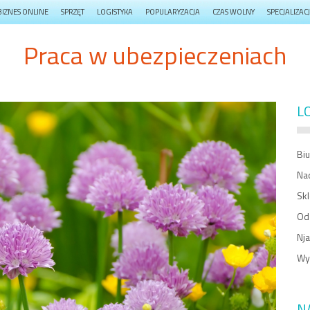
BIZNES ONLINE
SPRZĘT
LOGISTYKA
POPULARYZACJA
CZAS WOLNY
SPECJALIZAC
Praca w ubezpieczeniach
L
Bi
Na
Skl
Od
Nja
Wy
N