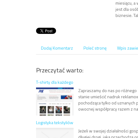
miesiącu, a
jest dla osó
biznesie. T
Dodaj Komentarz
Poleć stronę
Wpis zawie
Przeczytać warto:
T-shirty dla każdego
Zapraszamy do nas po różnego o
stanie umieścić nadruk reklamo
pochodząca tylko od uznanych p
owocnej współpracy razem z nami.
Logistyka tekstyliów
Jeżeli w swojej działalności go
długiej drogi, jaką przechodzą 