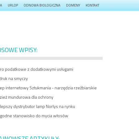
JA
URLOP
ODNOWA BIOLOGICZNA
DOMENY
KONTAKT
OSOWE WPISY:
uro podatkowe z dodatkowymi usługami
druk na smyczy
ep internetowy Sztukmania - narzędzia rzeźbiarskie
zież mundurowa dla ochrony
lepszy dystrybutor lamp Norlys na rynku
godne stanowisko do mycia włosów
AJNOWSZE ARTYKUŁY: