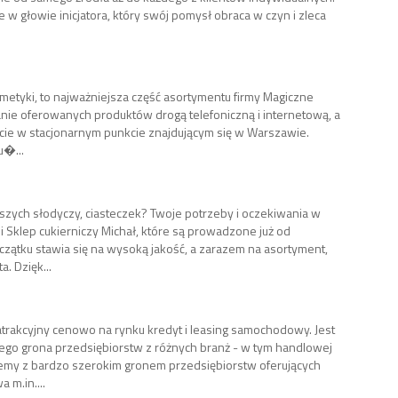
 w głowie inicjatora, który swój pomysł obraca w czyn i zleca
smetyki, to najważniejsza część asortymentu firmy Magiczne
anie oferowanych produktów drogą telefoniczną i internetową, a
ście w stacjonarnym punkcie znajdującym się w Warszawie.
u�...
zych słodyczy, ciasteczek? Twoje potrzeby i oczekiwania w
i Sklep cukierniczy Michał, które są prowadzone już od
zątku stawia się na wysoką jakość, a zarazem na asortyment,
. Dzięk...
 atrakcyjny cenowo na rynku kredyt i leasing samochodowy. Jest
iego grona przedsiębiorstw z różnych branż - w tym handlowej
emy z bardzo szerokim gronem przedsiębiorstw oferujących
 m.in....