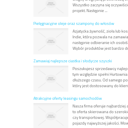
Wszystko zaczyna się oczywiście
projekt. Następnie ...
Pielęgnacyjne oleje oraz szampony do włosów
Azjatycka żywność, zioła lub ko
Indie, która pozwala na zamawi
następnie odbieranie ich osobi
Wybór produktów jest bardzo d
Zamawiaj najlepsze ciastka i słodycze szyszki
Poszukujesz sprzedawcy najleps
tym względzie spełni Hurtownia 
dłuższego czasu. Od samego poc
który jest dostosowany do klienta
Atrakcyjne oferty leasingu samochodów
Nasza firma oferuje najbardziej
to oferta skierowana do szerok
czy transportowej. Współpracuj
pojazdy najwyższej jakości. Mowa