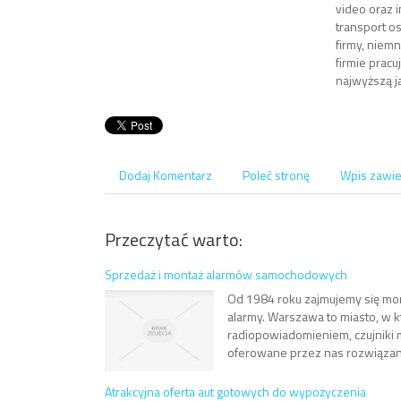
video oraz 
transport o
firmy, niemn
firmie prac
najwyższą j
Dodaj Komentarz
Poleć stronę
Wpis zawie
Przeczytać warto:
Sprzedaż i montaż alarmów samochodowych
Od 1984 roku zajmujemy się mo
alarmy. Warszawa to miasto, w kt
radiopowiadomieniem, czujniki 
oferowane przez nas rozwiązani
Atrakcyjna oferta aut gotowych do wypożyczenia