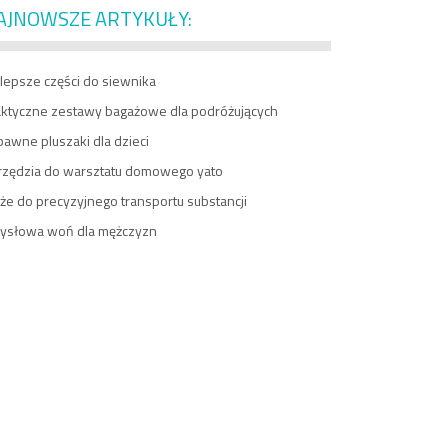
AJNOWSZE ARTYKUŁY:
lepsze części do siewnika
aktyczne zestawy bagażowe dla podróżujących
awne pluszaki dla dzieci
rzędzia do warsztatu domowego yato
e do precyzyjnego transportu substancji
ysłowa woń dla mężczyzn