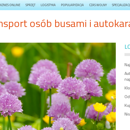
BIZNES ONLINE
SPRZĘT
LOGISTYKA
POPULARYZACJA
CZAS WOLNY
SPECJALIZAC
nsport osób busami i autokar
L
Na
Au
na
Kl
Od
Kup
Nis