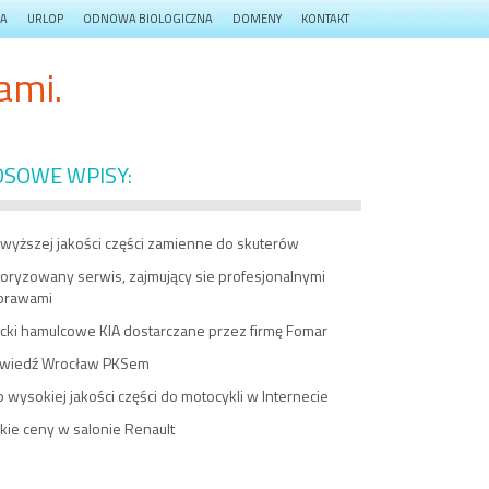
JA
URLOP
ODNOWA BIOLOGICZNA
DOMENY
KONTAKT
ami.
OSOWE WPISY:
jwyższej jakości części zamienne do skuterów
toryzowany serwis, zajmujący sie profesjonalnymi
prawami
ocki hamulcowe KIA dostarczane przez firmę Fomar
wiedź Wrocław PKSem
 wysokiej jakości części do motocykli w Internecie
kie ceny w salonie Renault