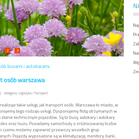
N
Naj
Pr
Zab
2
3
Na
Węż
ób busami i autokarami.
Zm
rt osób warszawa
|
Kategoria: Logistyka / Transport
realizuje takie usługi, jak transport osób. Warszawa to miasto, w
nujemy tego rodzaju usługi. Dysponujemy flotą utrzymanych w
stanie technicznym pojazdów. Są to busy, autokary i autokary
des oraz Isuzu. Posiadamy samochody o zróżnicowanej liczbie
ęki czemu możemy zapewnić przewozy wszelkich grup
nych. Pojazdy wyposażone są w klimatyzację, monitory, barki,