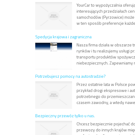
YourCar to wypożyczalnia ofer
interesujących przedziałach 
samochodów (Pyrzowice) może d
w ten sposób preferencje każde
Spedycja krajowa i zagraniczna
Nasza firma działa w obszarze t
rynków i tu realizujemy usługi
transportu produktów spożywcz
niebezpiecznych. Zapewniamy moż
Potrzebujesz pomocy na autostradzie?
Przez ostatnie lata w Polsce po
przykład drogi ekspresowe i aut
potrzebnego do przemieszczani
czasem zawodny, a wtedy nawet 
Bezpieczny przewóz tylko u nas.
Chcesz bezpiecznie pojechać do
przewozy do innych krajów międ