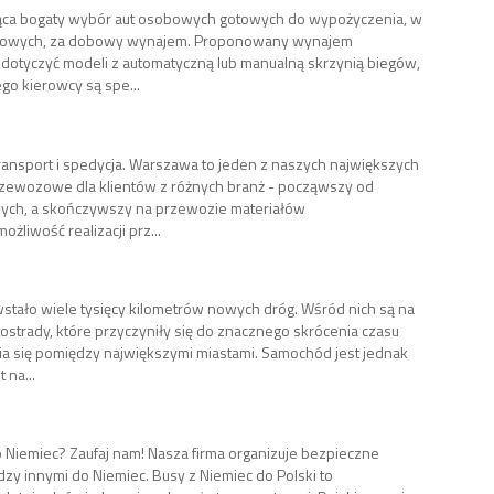
ująca bogaty wybór aut osobowych gotowych do wypożyczenia, w
cenowych, za dobowy wynajem. Proponowany wynajem
otyczyć modeli z automatyczną lub manualną skrzynią biegów,
go kierowcy są spe...
ransport i spedycja. Warszawa to jeden z naszych największych
 przewozowe dla klientów z różnych branż - począwszy od
ych, a skończywszy na przewozie materiałów
liwość realizacji prz...
wstało wiele tysięcy kilometrów nowych dróg. Wśród nich są na
ostrady, które przyczyniły się do znacznego skrócenia czasu
a się pomiędzy największymi miastami. Samochód jest jednak
na...
 Niemiec? Zaufaj nam! Nasza firma organizuje bezpieczne
zy innymi do Niemiec. Busy z Niemiec do Polski to