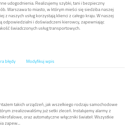
inne udogodnienia. Realizujemy szybki, tani i bezpieczny
sób. Warszawa to miasto, w którym mieści się siedziba naszej
iej z naszych usług korzystają klienci z całego kraju. W naszej
ują odpowiedzialni i doświadczeni kierowcy, zapewniając
akość świadczonych usług transportowych.
ra błędy
Modyfikuj wpis
ntażem takich urządzeń, jak wszelkiego rodzaju samochodowe
órym zrealizowaliśmy już setki zleceń. Instalujemy alarmy z
mikrofalowe, oraz automatyczne włączniki świateł. Wszystkie
a zapew...