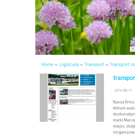
1
Home
»
Logistyka
»
Transport
»
Transport os
transpo
2015-08-11
Nasza firma 
którym wyko
doskonałym 
marki Merce
miejsc, dzi
zorganizowa