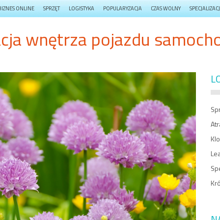
BIZNES ONLINE
SPRZĘT
LOGISTYKA
POPULARYZACJA
CZAS WOLNY
SPECJALIZAC
acja wnętrza pojazdu samoc
L
Spr
At
Kl
Le
Spe
Kr
N