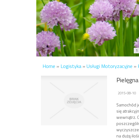
1
Home
»
Logistyka
»
Usługi Motoryzacyjne
»
Pielęgn
2015-08-10
Samochód je
się atrakcyj
wewnątrz. 
poszczegól
wyczyszczen
na dużą iloś