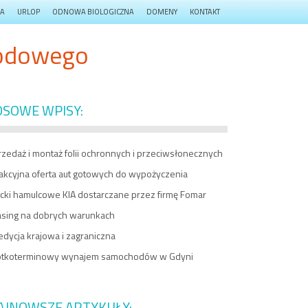
JA
URLOP
ODNOWA BIOLOGICZNA
DOMENY
KONTAKT
hodowego
OSOWE WPISY:
zedaż i montaż folii ochronnych i przeciwsłonecznych
rakcyjna oferta aut gotowych do wypożyczenia
ocki hamulcowe KIA dostarczane przez firmę Fomar
asing na dobrych warunkach
dycja krajowa i zagraniczna
ótkoterminowy wynajem samochodów w Gdyni
AJNOWSZE ARTYKUŁY: