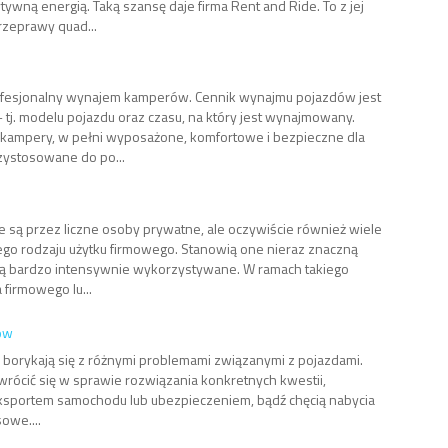
wną energią. Taką szansę daje firma Rent and Ride. To z jej
zeprawy quad...
ofesjonalny wynajem kamperów. Cennik wynajmu pojazdów jest
 tj. modelu pojazdu oraz czasu, na który jest wynajmowany.
ampery, w pełni wyposażone, komfortowe i bezpieczne dla
zystosowane do po...
ą przez liczne osoby prywatne, ale oczywiście również wiele
nego rodzaju użytku firmowego. Stanowią one nieraz znaczną
 są bardzo intensywnie wykorzystywane. W ramach takiego
firmowego lu...
dów
borykają się z różnymi problemami związanymi z pojazdami.
rócić się w sprawie rozwiązania konkretnych kwestii,
eksportem samochodu lub ubezpieczeniem, bądź chęcią nabycia
owe....