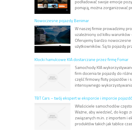
podładować swoje emocje pozyty
pomącą, można zorganizować pr
Nowoczesne pojazdy Benimar
W naszej firmie prowadzimy pr
uzależniony od kilku warunków -
Oferujemy bardzo nowoczesne k
użytkowników. Są to pojazdy pr
Klocki hamulcowe KIA dostarczane przez firmę Fomar
Samochody KIA wykorzystywane s
firm docenia te pojazdy do róż
część firmowy floty pojazdów i
intensywnego wykorzystywania 
TBT Cars – twój ekspert w eksporcie i imporcie pojaz
Właściciele samochodów często 
Ważne, aby wiedzieć, do kogo zw
związanych m.in. z importem i 
produktów takich jak tablice czas