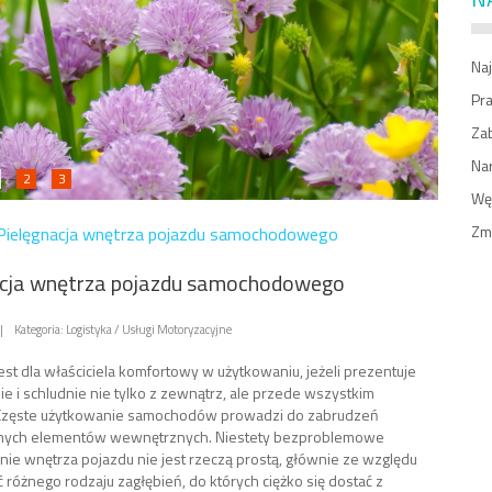
Naj
Pr
Zab
Na
2
3
Węż
Zm
Pielęgnacja wnętrza pojazdu samochodowego
acja wnętrza pojazdu samochodowego
|
Kategoria: Logistyka / Usługi Motoryzacyjne
st dla właściciela komfortowy w użytkowaniu, jeżeli prezentuje
nie i schludnie nie tylko z zewnątrz, ale przede wszystkim
Częste użytkowanie samochodów prowadzi do zabrudzeń
nych elementów wewnętrznych. Niestety bezproblemowe
ie wnętrza pojazdu nie jest rzeczą prostą, głównie ze względu
ć różnego rodzaju zagłębień, do których ciężko się dostać z