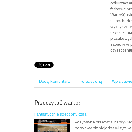
odkurzaczem
fachowe pra
Wartość usł
samochodowe
wyczyszczen
czyszczenia
plastikowyc
zapachy w 
czyszczeni
Dodaj Komentarz
Poleć stronę
Wpis zawie
Przeczytać warto:
Fantastycznie spędzony czas.
Pozytywne przeżycia, napływ end
nerwowy niż niejedna wizyta w 