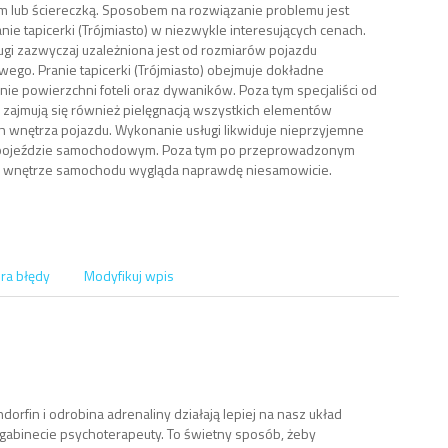
 lub ściereczką. Sposobem na rozwiązanie problemu jest
nie tapicerki (Trójmiasto) w niezwykle interesujących cenach.
ugi zazwyczaj uzależniona jest od rozmiarów pojazdu
go. Pranie tapicerki (Trójmiasto) obejmuje dokładne
ie powierzchni foteli oraz dywaników. Poza tym specjaliści od
 zajmują się również pielęgnacją wszystkich elementów
h wnętrza pojazdu. Wykonanie usługi likwiduje nieprzyjemne
pojeździe samochodowym. Poza tym po przeprowadzonym
u wnętrze samochodu wygląda naprawdę niesamowicie.
ra błędy
Modyfikuj wpis
orfin i odrobina adrenaliny działają lepiej na nasz układ
gabinecie psychoterapeuty. To świetny sposób, żeby