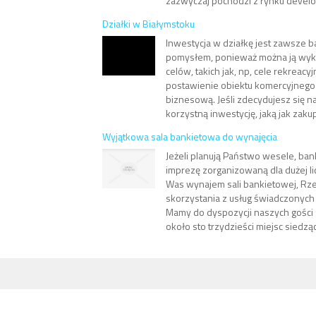
zazwyczaj pochodzi z rynku develop
Działki w Białymstoku
Inwestycja w działkę jest zawsze 
pomysłem, ponieważ można ją wyk
celów, takich jak, np, cele rekreac
postawienie obiektu komercyjnego 
biznesową. Jeśli zdecydujesz się na
korzystną inwestycję, jaką jak zakup 
Wyjątkowa sala bankietowa do wynajęcia
Jeżeli planują Państwo wesele, ban
imprezę zorganizowaną dla dużej li
Was wynajem sali bankietowej, Rz
skorzystania z usług świadczonych 
Mamy do dyspozycji naszych gości 
około sto trzydzieści miejsc siedząc