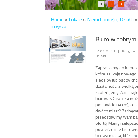
1
2
3
Home
»
Lokale
»
Nieruchomości, Działki
miejscu
Biuro w dobrym 
2019-03-13
|
Kategoria: 
Działki
Zapraszamy do kontakt
które szukają nowego 
siedziby lub osoby ch
działalność. Z wielką 
zaoferujemy Wam najl
biurowe. Gliwice a mo
postawicie na coś, co l
dwóch miast? Zachęcam
przedstawimy Wam bar
ofertę. Mamy najlepsz
powierzchnie biurowe.
to dwa miasta, które 