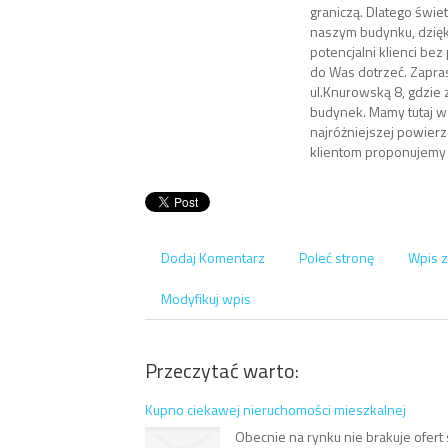
graniczą. Dlatego świe
naszym budynku, dzię
potencjalni klienci be
do Was dotrzeć. Zapr
ul.Knurowską 8, gdzie 
budynek. Mamy tutaj ws
najróżniejszej powier
klientom proponujemy 
Dodaj Komentarz
Poleć stronę
Wpis z
Modyfikuj wpis
Przeczytać warto:
Kupno ciekawej nieruchomości mieszkalnej
Obecnie na rynku nie brakuje ofert