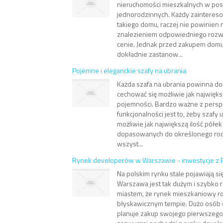
nieruchomości mieszkalnych w po
jednorodzinnych. Każdy zaintere
takiego domu, raczej nie powinien
znalezieniem odpowiedniego rozwi
cenie. Jednak przed zakupem domu
dokładnie zastanow...
Pojemne i eleganckie szafy na ubrania
Każda szafa na ubrania powinna do
cechować się możliwie jak najwię
pojemności. Bardzo ważne z pers
funkcjonalności jest to, żeby szafy
możliwie jak największą ilość półek
dopasowanych do określonego rodza
wszyst...
Rynek developerów w Warszawie - inwestycje z 
Na polskim rynku stale pojawiają s
Warszawa jest tak dużym i szybko r
miastem, że rynek mieszkaniowy roz
błyskawicznym tempie. Dużo osób os
planuje zakup swojego pierwszego 