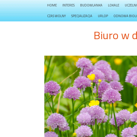
HOME
INTERES
BUDOWLANKA
LOKALE
UCZELN
CZAS WOLNY
SPECJALIZACJA
URLOP
ODNOWA BIOL
Biuro w 