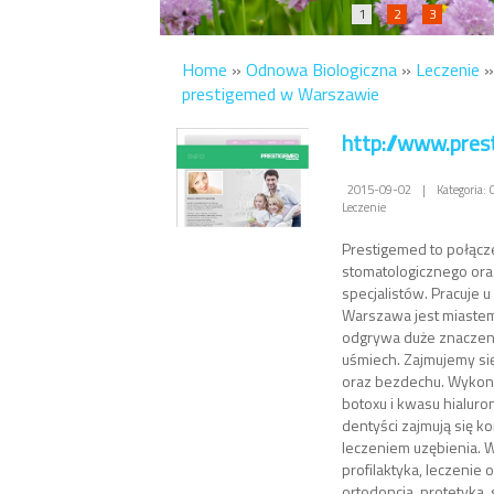
1
2
3
Home
»
Odnowa Biologiczna
»
Leczenie
prestigemed w Warszawie
http://www.pres
2015-09-02
|
Kategoria:
Leczenie
Prestigemed to połącz
stomatologicznego ora
specjalistów. Pracuje 
Warszawa jest miaste
odgrywa duże znaczeni
uśmiech. Zajmujemy si
oraz bezdechu. Wykonu
botoxu i kwasu hialuro
dentyści zajmują się
leczeniem uzębienia. 
profilaktyka, leczenie
ortodoncja, protetyka,