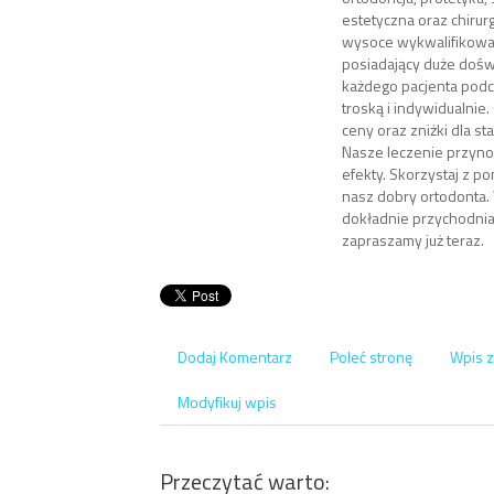
estetyczna oraz chirurg
wysoce wykwalifikowan
posiadający duże dośw
każdego pacjenta pod
troską i indywidualnie
ceny oraz zniżki dla st
Nasze leczenie przyno
efekty. Skorzystaj z po
nasz dobry ortodonta.
dokładnie przychodni
zapraszamy już teraz.
Dodaj Komentarz
Poleć stronę
Wpis z
Modyfikuj wpis
Przeczytać warto: