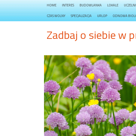
HOME
INTERES
BUDOWLANKA
LOKALE
UCZELN
CZAS WOLNY
SPECJALIZACJA
URLOP
ODNOWA BIOL
Zadbaj o siebie w