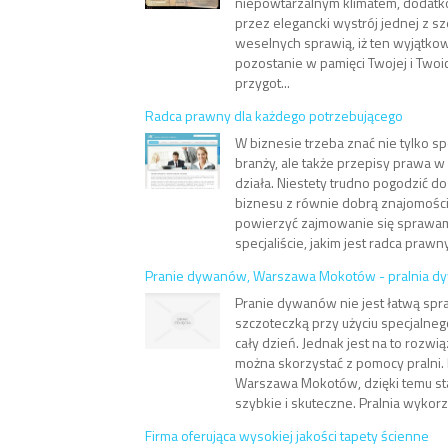
niepowtarzalnym klimatem, dodat
przez elegancki wystrój jednej z s
weselnych sprawią, iż ten wyjątko
pozostanie w pamięci Twojej i Twoi
przygot...
Radca prawny dla każdego potrzebującego
W biznesie trzeba znać nie tylko s
branży, ale także przepisy prawa w
działa. Niestety trudno pogodzić 
biznesu z równie dobrą znajomości
powierzyć zajmowanie się sprawa
specjaliście, jakim jest radca prawny.
Pranie dywanów, Warszawa Mokotów - pralnia 
Pranie dywanów nie jest łatwą spr
szczoteczką przy użyciu specjalne
cały dzień. Jednak jest na to rozwi
można skorzystać z pomocy pralni
Warszawa Mokotów, dzięki temu staj
szybkie i skuteczne. Pralnia wykorzy
Firma oferująca wysokiej jakości tapety ścienne