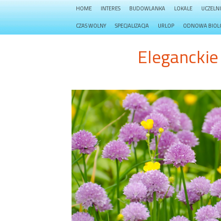
HOME
INTERES
BUDOWLANKA
LOKALE
UCZELN
CZAS WOLNY
SPECJALIZACJA
URLOP
ODNOWA BIOL
Eleganckie