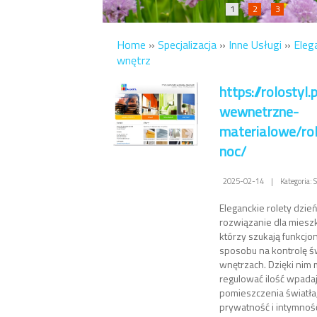
1
2
3
Home
»
Specjalizacja
»
Inne Usługi
»
Eleg
wnętrz
https://rolostyl.
wewnetrzne-
materialowe/rol
noc/
2025-02-14
|
Kategoria: 
Eleganckie rolety dzie
rozwiązanie dla miesz
którzy szukają funkcjo
sposobu na kontrolę ś
wnętrzach. Dzięki nim
regulować ilość wpada
pomieszczenia światła
prywatność i intymność