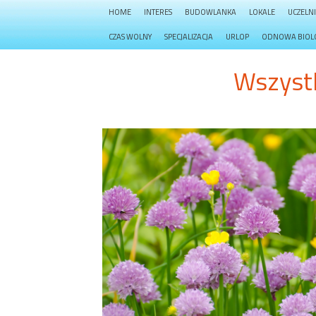
HOME
INTERES
BUDOWLANKA
LOKALE
UCZELN
CZAS WOLNY
SPECJALIZACJA
URLOP
ODNOWA BIOL
Wszyst