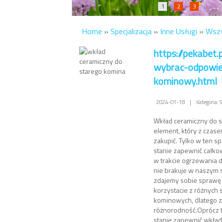
1
2
3
Home
»
Specjalizacja
»
Inne Usługi
»
Wszy
https://pekabet.
wybrac-odpowie
kominowy.html
2024-01-18
|
Kategoria: 
Wkład ceramiczny do s
element, który z czase
zakupić. Tylko w ten s
stanie zapewnić całk
w trakcie ogrzewania 
nie brakuje w naszym 
zdajemy sobie sprawę z
korzystacie z różnych
kominowych, dlatego
różnorodność.Oprócz t
stanie zapewnić wkład