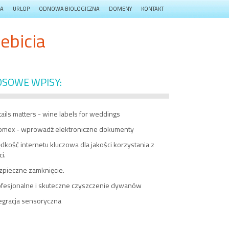
JA
URLOP
ODNOWA BIOLOGICZNA
DOMENY
KONTAKT
ebicia
OSOWE WPISY:
ails matters - wine labels for weddings
fomex - wprowadź elektroniczne dokumenty
dkość internetu kluczowa dla jakości korzystania z
ci.
zpieczne zamknięcie.
ofesjonalne i skuteczne czyszczenie dywanów
egracja sensoryczna