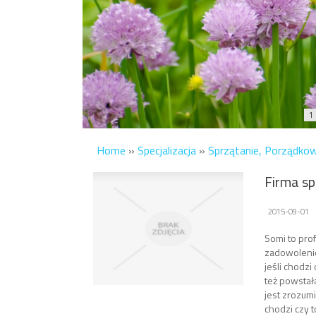
1
Home
»
Specjalizacja
»
Sprzątanie, Porządko
Firma sp
2015-09-01
Somi to prof
zadowolenie
jeśli chodz
też powstał
jest zrozumi
chodzi czy 