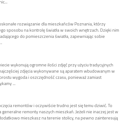
c...
 doskonałe rozwiązanie dla mieszkańców Poznania, którzy
ego sposobu na kontrolę światła w swoich wnętrzach. Dzięki nim
adającego do pomieszczenia światła, zapewniając sobie
..
iecie wykonują ogromne ilości zdjęć przy użyciu tradycyjnych
ć najczęściej zdjęcia wykonywane są aparatem wbudowanym w
 prostu wygoda i oszczędność czasu, ponieważ zamiast
ykamy ...
częcia remontów i oczywiście trudno jest się temu dziwić. To
 generalne remonty naszych mieszkań. Jeżeli nie inaczej jest w
dodatkowo mieszkasz na terenie stolicy, na pewno zainteresują
a