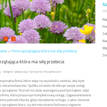
N
Naj
Pr
Zab
2
3
Na
Węż
wanie
»
Firma sprzątająca która ma siłę przebicia
Zm
rzątająca która ma siłę przebicia
|
Kategoria: Specjalizacja / Sprzątanie, Porządkowanie
esjonalna firma, która staje na wysokości zadania, aby było
 zleceniodawców. Spółka od wielu lat oferuje swoje usługi,
i o sprzątanie. Poznań ma duże wymagania pod tym kątem, stąd
a firma, która proponuje kompleksową usługę. Zagwarantowane
enie potrzeb klienta, gdyż niezależnie od tego, o jakie zlecenie
to sprzątanie biura, czy też mieszkania fachowcy najpierw