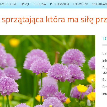
BIZNES ONLINE
SPRZĘT
LOGISTYKA
POPULARYZACJA
CZAS WOLNY
SPECJALIZAC
 sprzątająca która ma siłę prz
L
Det
In
Prę
sie
Be
Pr
Int