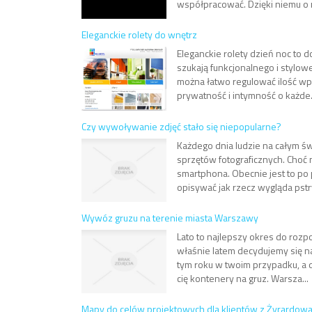
współpracować. Dzięki niemu o ni
Eleganckie rolety do wnętrz
Eleganckie rolety dzień noc to
szukają funkcjonalnego i stylow
można łatwo regulować ilość wp
prywatność i intymność o każde.
Czy wywoływanie zdjęć stało się niepopularne?
Każdego dnia ludzie na całym św
sprzętów fotograficznych. Cho
smartphona. Obecnie jest to po
opisywać jak rzecz wygląda pstr
Wywóz gruzu na terenie miasta Warszawy
Lato to najlepszy okres do rozpo
właśnie latem decydujemy się na
tym roku w twoim przypadku, a 
cię kontenery na gruz. Warsza...
Mapy do celów projektowych dla klientów z Żyrardow