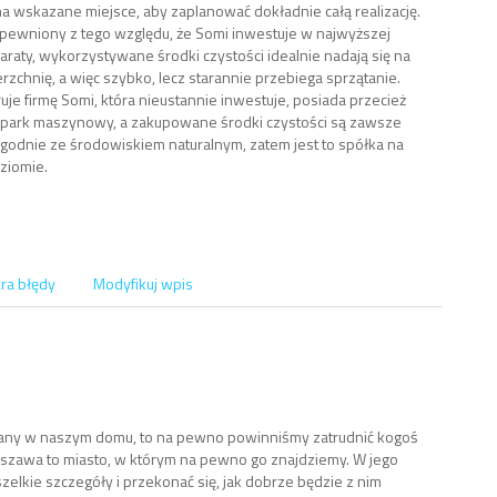
na wskazane miejsce, aby zaplanować dokładnie całą realizację.
zapewniony z tego względu, że Somi inwestuje w najwyższej
paraty, wykorzystywane środki czystości idealnie nadają się na
rzchnię, a więc szybko, lecz starannie przebiega sprzątanie.
uje firmę Somi, która nieustannie inwestuje, posiada przecież
park maszynowy, a zakupowane środki czystości są zawsze
godnie ze środowiskiem naturalnym, zatem jest to spółka na
ziomie.
ra błędy
Modyfikuj wpis
miany w naszym domu, to na pewno powinniśmy zatrudnić kogoś
arszawa to miasto, w którym na pewno go znajdziemy. W jego
zelkie szczegóły i przekonać się, jak dobrze będzie z nim