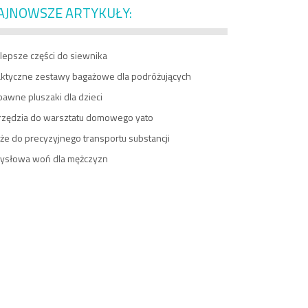
AJNOWSZE ARTYKUŁY:
lepsze części do siewnika
aktyczne zestawy bagażowe dla podróżujących
awne pluszaki dla dzieci
rzędzia do warsztatu domowego yato
e do precyzyjnego transportu substancji
ysłowa woń dla mężczyzn