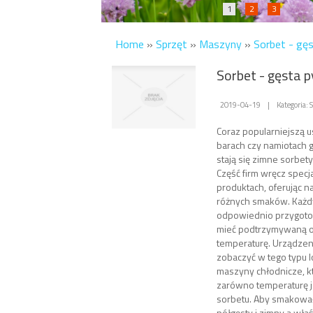
1
2
3
Home
»
Sprzęt
»
Maszyny
»
Sorbet - gę
Sorbet - gęsta 
2019-04-19
|
Kategoria:
Coraz popularniejszą u
barach czy namiotach 
stają się zimne sorbety
Część firm wręcz specja
produktach, oferując n
różnych smaków. Każdy
odpowiednio przygoto
mieć podtrzymywaną o
temperaturę. Urządzen
zobaczyć w tego typu lo
maszyny chłodnicze, k
zarówno temperaturę j
sorbetu. Aby smakował 
półgęsty i zimny a wła