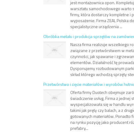
jest montażownica opon. Kompletu
warsztatu samochodowego warto sk
firmy, która dostarczy kompletne i 
wyposażenie. Firma ZEAL Polska do
specjalistyczne urządzenia ...
Obróbka metalu i produkcja sprzętów na zamówie
Nasza firma realizuje wszelkiego ro
związane z przetwórstwem w meta
czynności, jak spawanie i zgrzewa
elementów. Działalność tę prowadz
Dysponujemy rozbudowanym park
skład którego wchodzą sprzęty ste
Przetwórstwo i cięcie materiałów i wyrobów hutni
Oferta firmy Duotech obejmuje zaró
świadczenie usług. Firma z jednej s
wyspecjalizowała się w handlu wyr
takimi jak pręty czy balach, a z dru
gotowanych materiałów. Ponadto f
na rynku pozycję jako producent r
prefabry...