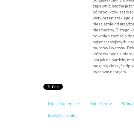
zapewnić. Istotna jest
półproduktów zastos
wytworzenia takiego so
niezależnie od urządze
niesmaczny. Dlatego k
powinien zadbać o do
najsmaczniejszych, na
owoców i warzyw. Dzię
który nie będzie ofero
jest jak najbardziej moż
mogli się cieszyć odp
pysznym napojem.
Dodaj Komentarz
Poleć stronę
Wpis z
Modyfikuj wpis