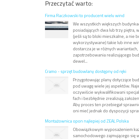
Przeczytać warto:
Firma Raczkowski to producent wielu wind
We wszystkich większych budynka
posiadających dwa lub trzy piętra,
(jeśli są to bloki mieszkalne, a nie
wykorzystywane) takie lub inne wi
dostarcza je w różnych wariantach,
zapotrzebowania realizującego bu
dewel...
Cramo - sprzęt budowlany dostępny od ręki
Przygotowując plany dotyczące bu
pod uwagę wiele jej aspektów. Najw
oczywiście wykwalifikowani specjali
fach i bezbłędnie zrealizują założe
Aby proces ten przebiegał sprawni
oni mieć jednak do dyspozycji spraw
Montażownica opon najlepiej od ZEAL Polska
Obowiązkowym wyposażeniem każ
samochodowego zajmującego się 