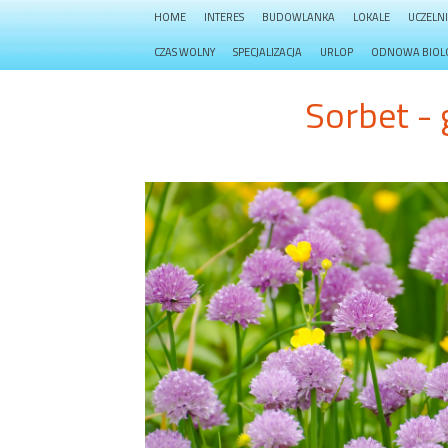
HOME
INTERES
BUDOWLANKA
LOKALE
UCZELN
CZAS WOLNY
SPECJALIZACJA
URLOP
ODNOWA BIOL
Sorbet -