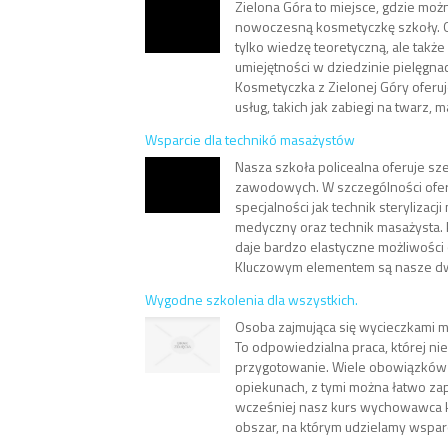
Zielona Góra to miejsce, gdzie moż
nowoczesną kosmetyczkę szkoły. O
tylko wiedzę teoretyczną, ale takż
umiejętności w dziedzinie pielęgnacj
Kosmetyczka z Zielonej Góry oferuj
usług, takich jak zabiegi na twarz, m
Wsparcie dla technikó masażystów
Nasza szkoła policealna oferuje sz
zawodowych. W szczególności oferu
specjalności jak technik sterylizacj
medyczny oraz technik masażysta. 
daje bardzo elastyczne możliwośc
Kluczowym elementem są nasze dwu
Wygodne szkolenia dla wszystkich.
Osoba zajmująca się wycieczkami m
To odpowiedzialna praca, której ni
przygotowanie. Wiele obowiązków
opiekunach, z tymi można łatwo za
wcześniej nasz kurs wychowawca k
obszar, na którym udzielamy wsparc