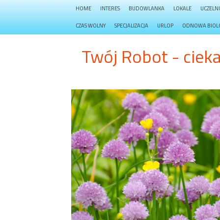
HOME
INTERES
BUDOWLANKA
LOKALE
UCZELN
CZAS WOLNY
SPECJALIZACJA
URLOP
ODNOWA BIOL
Twój Robot - cieka