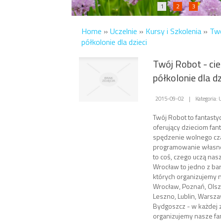
1
2
3
Home
»
Uczelnie
»
Kursy i Szkolenia
»
Twó
półkolonie dla dzieci
Twój Robot - ci
półkolonie dla dz
2015-09-02
|
Kategoria: 
Twój Robot to fantast
oferujący dzieciom fa
spędzenie wolnego cza
programowanie własne
to coś, czego uczą nas
Wrocław to jedno z bar
których organizujemy 
Wrocław, Poznań, Olszt
Leszno, Lublin, Warsz
Bydgoszcz - w każdej 
organizujemy nasze fan