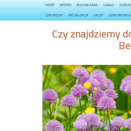
HOME
INTERES
BUDOWLANKA
LOKALE
UCZELN
CZAS WOLNY
SPECJALIZACJA
URLOP
ODNOWA BIOL
Czy znajdziemy d
Be