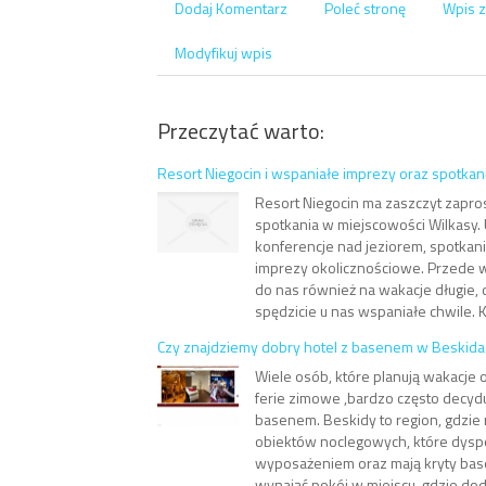
Dodaj Komentarz
Poleć stronę
Wpis z
Modyfikuj wpis
Przeczytać warto:
Resort Niegocin i wspaniałe imprezy oraz spotkan
Resort Niegocin ma zaszczyt zapro
spotkania w miejscowości Wilkasy.
konferencje nad jeziorem, spotkani
imprezy okolicznościowe. Przede 
do nas również na wakacje długie, 
spędzicie u nas wspaniałe chwile. K
Czy znajdziemy dobry hotel z basenem w Beskid
Wiele osób, które planują wakacje
ferie zimowe ,bardzo często decyduj
basenem. Beskidy to region, gdzie
obiektów noclegowych, które dys
wyposażeniem oraz mają kryty base
wynająć pokój w miejscu, gdzie do