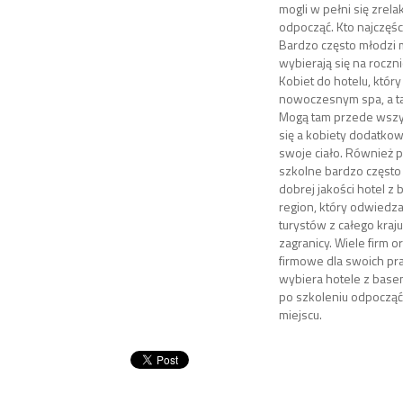
mogli w pełni się zrel
odpocząć. Kto najczęśc
Bardzo często młodzi
wybierają się na roczni
Kobiet do hotelu, któr
nowoczesnym spa, a t
Mogą tam przede wszy
się a kobiety dodatko
swoje ciało. Również 
szkolne bardzo często
dobrej jakości hotel z
region, który odwiedza
turystów z całego kraju
zagranicy. Wiele firm 
firmowe dla swoich p
wybiera hotele z base
po szkoleniu odpoczą
miejscu.