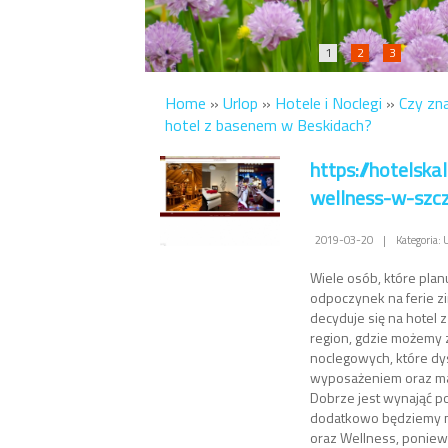
1
2
3
Home
»
Urlop
»
Hotele i Noclegi
»
Czy zn
hotel z basenem w Beskidach?
https://hotelskal
wellness-w-szcz
2019-03-20
|
Kategoria: 
Wiele osób, które plan
odpoczynek na ferie z
decyduje się na hotel 
region, gdzie możemy 
noclegowych, które d
wyposażeniem oraz maj
Dobrze jest wynająć po
dodatkowo będziemy m
oraz Wellness, ponie