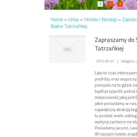
1
2
3
Home
»
Urlop
»
Hotele i Noclegi
»
Zapras
Białce Tatrzańkiej
Zapraszamy do 
Tatrzańkiej
2015-09-01
|
Kategoria: 
Lato to czas intensyw
podróży oraz wypoczyn
pomysłu na to gdzie z
bądź przyjaciół, pokaż
miejscowość jaką jest 
jakie posiadamy w nas
największą atrakcją te
tu poddać wielu zabieg
wpłyną zarówno na stan
Posiadamy jacuzzi, sau
W naszym hotelu znajd