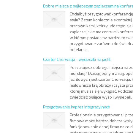
Dobre miejsce z najlepszym zapleczem na konfere
Chciałbyś przygotować konferenc
stylu? Zatem koniecznie skontaktuj
pracownikami, którzy udostępniają ni
zaplecze jakie ma centrum konferen
w którym posiadamy bardzo rozwini
przygotowane zarówno do świadcz
hotelarsk...
Czarter Chorwacja - wycieczki na jacht.
Poszukujesz dobrego miejsca na zo
morskiej? Dzisiaj jednym z najpopu
jachtowych jest czarter Chorwacja.
malownicze krajobrazy i czysta pr
której musisz się wykąpać. Podcza
zwiedzisz tysiące wysp i wysepek, 
Przygotowanie imprez integracyjnych
Profesjonalnie przygotowana i pr
firmowa może bardzo dobrze wpły
funkcjonowanie danej firmy na co d
mają przede wszystkim tak zwane i