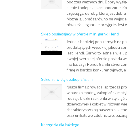
podczas ważnych dni. Dobry wyglą
siebie i polepsza samopoczucie. K
częścią garderoby, która jest dobra
Można ją ubrać zarówno na wyjście
również eleganckie przyjęcie. Jest w
Sklep posiadajacy w ofercie m.in. garnki Hendi
Jedną z bardziej popularnych na p
produkujących wysokiej jakości spr
jest Hendi. Garnki to jedne z wielu
swojej szerokiej ofercie posiada 
marka, czyli Hendi. Garnki stworz
firmę w bardzo konkurencyjnych, a 
Sukienki w stylu zakopiańskim
Nasza firma prowadzi sprzedaż p
w bardzo modny, zakopiańskim stylu
rodzaju bluzki i sukienki w stylu gór
dziewczynek i kobiet w różnym wie
charakterystyczną naszych sukienek
oraz unikatowe zdobnictwo, bazując
Narzędzia dla każdego