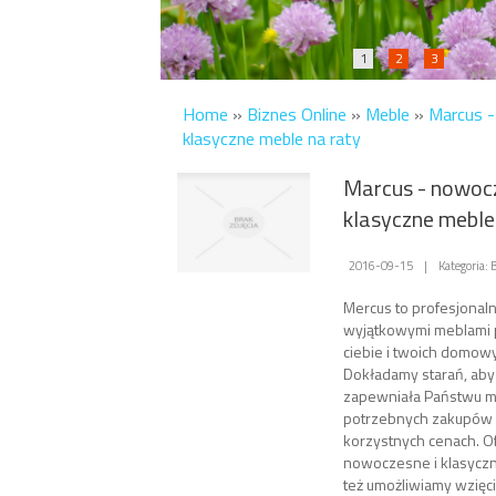
1
2
3
Home
»
Biznes Online
»
Meble
»
Marcus -
klasyczne meble na raty
Marcus - nowocz
klasyczne meble
2016-09-15
|
Kategoria:
Mercus to profesjonaln
wyjątkowymi meblami 
ciebie i twoich domow
Dokładamy starań, aby
zapewniała Państwu m
potrzebnych zakupów
korzystnych cenach. O
nowoczesne i klasyczn
też umożliwiamy wzięc