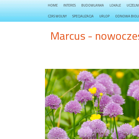
HOME
INTERES
BUDOWLANKA
LOKALE
UCZELN
CZAS WOLNY
SPECJALIZACJA
URLOP
ODNOWA BIOL
Marcus - nowoczes