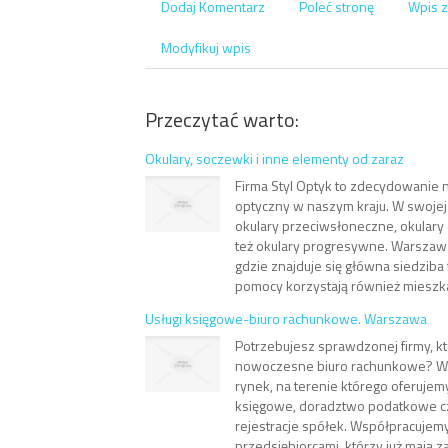
Dodaj Komentarz
Poleć stronę
Wpis z
Modyfikuj wpis
Przeczytać warto:
Okulary, soczewki i inne elementy od zaraz
Firma Styl Optyk to zdecydowanie 
optyczny w naszym kraju. W swojej
okulary przeciwsłoneczne, okulary
też okulary progresywne. Warszawa
gdzie znajduje się główna siedziba f
pomocy korzystają również mieszka
Usługi księgowe-biuro rachunkowe. Warszawa
Potrzebujesz sprawdzonej firmy, k
nowoczesne biuro rachunkowe? W
rynek, na terenie którego oferujem
księgowe, doradztwo podatkowe cz
rejestracje spółek. Współpracujem
przedsiębiorcami, którzy już mają z