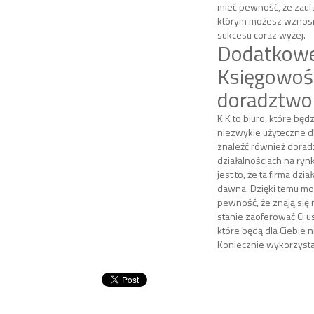
mieć pewność, że zaufa
którym możesz wznosić
sukcesu coraz wyżej.
Dodatkowe
Księgowość
doradztwo
K K to biuro, które będz
niezwykle użyteczne d
znaleźć również dora
działalnościach na ryn
jest to, że ta firma dzi
dawna. Dzięki temu mo
pewność, że znają się 
stanie zaoferować Ci us
które będą dla Ciebie 
Koniecznie wykorzystaj