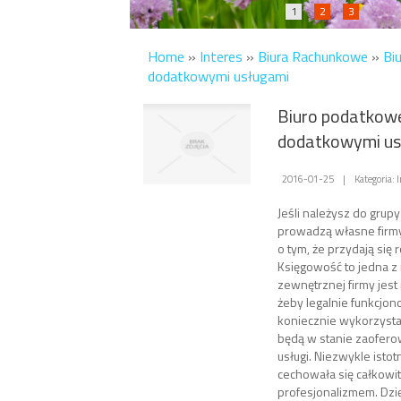
1
2
3
Home
»
Interes
»
Biura Rachunkowe
»
Bi
dodatkowymi usługami
Biuro podatkow
dodatkowymi us
2016-01-25
|
Kategoria:
Jeśli należysz do grupy
prowadzą własne firm
o tym, że przydają się r
Księgowość to jedna z
zewnętrznej firmy jest
żeby legalnie funkcjon
koniecznie wykorzystaj 
będą w stanie zaofero
usługi. Niezwykle istotn
cechowała się całkowi
profesjonalizmem. Dzi