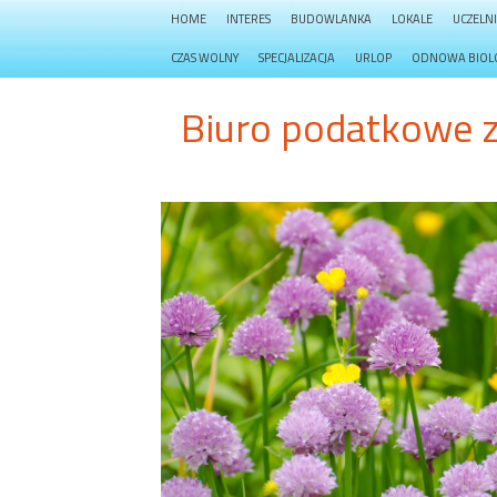
HOME
INTERES
BUDOWLANKA
LOKALE
UCZELN
CZAS WOLNY
SPECJALIZACJA
URLOP
ODNOWA BIOL
Biuro podatkowe 