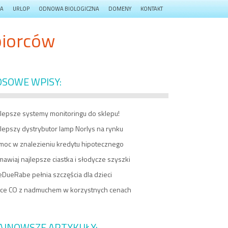
JA
URLOP
ODNOWA BIOLOGICZNA
DOMENY
KONTAKT
biorców
OSOWE WPISY:
jlepsze systemy monitoringu do sklepu!
lepszy dystrybutor lamp Norlys na rynku
moc w znalezieniu kredytu hipotecznego
awiaj najlepsze ciastka i słodycze szyszki
DueRabe pełnia szczęścia dla dzieci
ece CO z nadmuchem w korzystnych cenach
AJNOWSZE ARTYKUŁY: