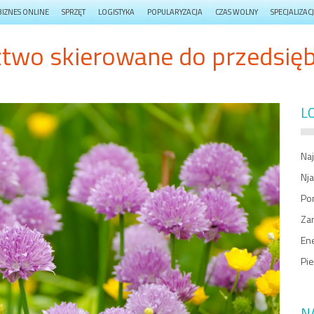
BIZNES ONLINE
SPRZĘT
LOGISTYKA
POPULARYZACJA
CZAS WOLNY
SPECJALIZAC
two skierowane do przedsię
L
Na
Nja
Po
Zam
Ene
Pi
N