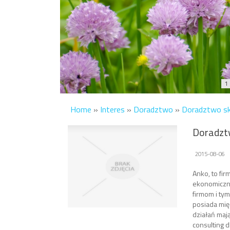
1
Home
»
Interes
»
Doradztwo
»
Doradztwo sk
Doradzt
2015-08-06
Anko, to fi
ekonomiczny
firmom i ty
posiada międ
działań maj
consulting 