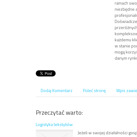
ramach swoj
niezbędne a
profesjonal
Doświadczen
przeróżnych
kompleksowa
każdemu kli
w stanie pod
mogą korzys
danym rynk
Dodaj Komentarz
Poleć stronę
Wpis zawie
Przeczytać warto:
Logistyka tekstyliów
Jeżeli w swojej działalności go