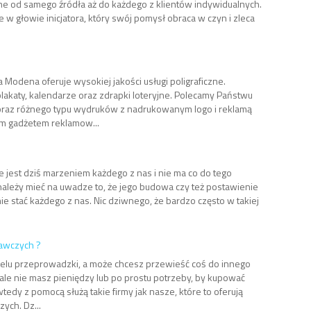
one od samego źródła aż do każdego z klientów indywidualnych.
 w głowie inicjatora, który swój pomysł obraca w czyn i zleca
 Modena oferuje wysokiej jakości usługi poligraficzne.
lakaty, kalendarze oraz zdrapki loteryjne. Polecamy Państwu
raz różnego typu wydruków z nadrukowanym logo i reklamą
ym gadżetem reklamow...
 jest dziś marzeniem każdego z nas i nie ma co do tego
należy mieć na uwadze to, że jego budowa czy też postawienie
ie stać każdego z nas. Nic dziwnego, że bardzo często w takiej
awczych ?
elu przeprowadzki, a może chcesz przewieść coś do innego
, ale nie masz pieniędzy lub po prostu potrzeby, by kupować
dy z pomocą służą takie firmy jak nasze, które to oferują
ch. Dz...