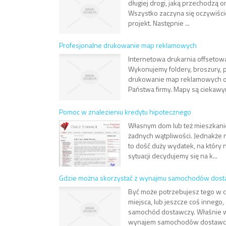
długiej drogi, jaką przechodzą 
Wszystko zaczyna się oczywiście
projekt. Następnie ...
Profesjonalne drukowanie map reklamowych
Internetowa drukarnia offsetowa
Wykonujemy foldery, broszury, p
drukowanie map reklamowych o
Państwa firmy. Mapy są ciekaw
Pomoc w znalezieniu kredytu hipotecznego
Własnym dom lub też mieszkanie
żadnych wątpliwości. Jednakże 
to dość duży wydatek, na który n
sytuacji decydujemy się na k...
Gdzie można skorzystać z wynajmu samochodów dost
Być może potrzebujesz tego w c
miejsca, lub jeszcze coś innego
samochód dostawczy. Właśnie wte
wynajem samochodów dostawczy