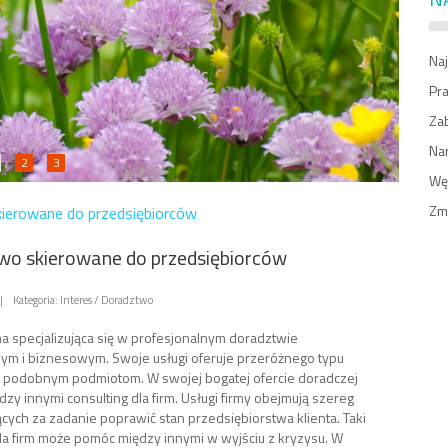
Naj
Pr
Zab
Na
2
3
Węż
Zm
ierowane do przedsiębiorców
wo skierowane do przedsiębiorców
|
Kategoria: Interes / Doradztwo
rma specjalizująca się w profesjonalnym doradztwie
m i biznesowym. Swoje usługi oferuje przeróżnego typu
m podobnym podmiotom. W swojej bogatej ofercie doradczej
zy innymi consulting dla firm. Usługi firmy obejmują szereg
ących za zadanie poprawić stan przedsiębiorstwa klienta. Taki
dla firm może pomóc między innymi w wyjściu z kryzysu. W