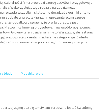
ej działalności firma prowadzi szereg audytów i przygotowuje
nalizy. Wykorzystując tego rodzaju narzędzia może
nie i przede wszystkim skutecznie doradzać swoim klientom.
ie zdobyte w pracy z klientami reprezentującymi szereg
 branży dodatkowo sprawia, że oferta doradcza jest
. Pracownicy firmy są przygotowani na współpracę i pomoc
entowi. Główny teren działania firmy to Warszawa, ale jest ona
jąć współpracę z klientami na terenie całego kraju. Z oferty
tać zarówno nowe firmy, jak i te o ugruntowanej pozycji na
u.
ra błędy
Modyfikuj wpis
spodarczej zajmujesz się tekstyliami na pewno jesteś świadomy