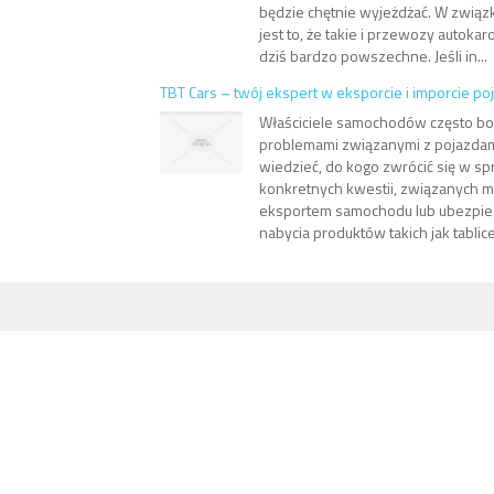
będzie chętnie wyjeżdżać. W związ
jest to, że takie i przewozy autoka
dziś bardzo powszechne. Jeśli in...
TBT Cars – twój ekspert w eksporcie i imporcie p
Właściciele samochodów często bor
problemami związanymi z pojazdam
wiedzieć, do kogo zwrócić się w s
konkretnych kwestii, związanych m.
eksportem samochodu lub ubezpiec
nabycia produktów takich jak tablice