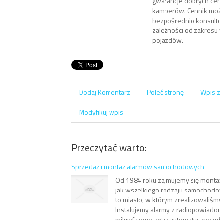
gwarancje dobrych ce
kamperów. Cennik moż
bezpośrednio konsulto
zależności od zakresu
pojazdów.
Dodaj Komentarz
Poleć stronę
Wpis z
Modyfikuj wpis
Przeczytać warto:
Sprzedaż i montaż alarmów samochodowych
Od 1984 roku zajmujemy się monta
jak wszelkiego rodzaju samochod
to miasto, w którym zrealizowaliśmy
Instalujemy alarmy z radiopowiadom
mikrofalowe, oraz automatyczne włą