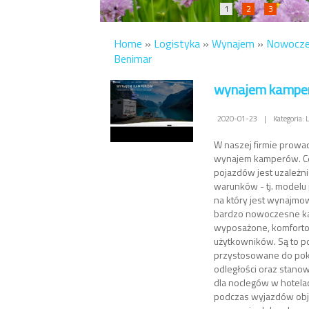
1
2
3
Home
»
Logistyka
»
Wynajem
»
Nowocze
Benimar
wynajem kamper
2020-01-23
|
Kategoria:
W naszej firmie prowa
wynajem kamperów. C
pojazdów jest uzależni
warunków - tj. modelu 
na który jest wynajmo
bardzo nowoczesne ka
wyposażone, komforto
użytkowników. Są to p
przystosowane do po
odległości oraz stanow
dla noclegów w hotela
podczas wyjazdów ob