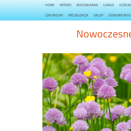
HOME
INTERES
BUDOWLANKA
LOKALE
UCZELN
CZAS WOLNY
SPECJALIZACJA
URLOP
ODNOWA BIOL
Nowoczesne