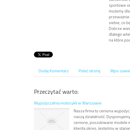
sportowe or
możemy dla 
przeważnie 
siebie, co 
Dobrze wiem
dlatego wła
na które po
Dodaj Komentarz
Poleć stronę
Wpis zawie
Przeczytać warto:
Wypożyczalnia motocykli w Warszawie
Nasza firma to ceniona wypożyc
naszą działalność. Dysponujemy 
cenione, poszukiwane modele m
klienta okres. Jesteśmy w stanie