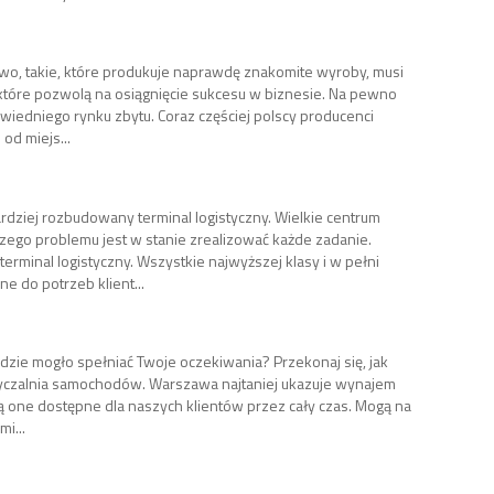
wo, takie, które produkuje naprawdę znakomite wyroby, musi
 które pozwolą na osiągnięcie sukcesu w biznesie. Na pewno
wiedniego rynku zbytu. Coraz częściej polscy producenci
od miejs...
dziej rozbudowany terminal logistyczny. Wielkie centrum
szego problemu jest w stanie zrealizować każde zadanie.
terminal logistyczny. Wszystkie najwyższej klasy i w pełni
 do potrzeb klient...
ędzie mogło spełniać Twoje oczekiwania? Przekonaj się, jak
życzalnia samochodów. Warszawa najtaniej ukazuje wynajem
one dostępne dla naszych klientów przez cały czas. Mogą na
i...