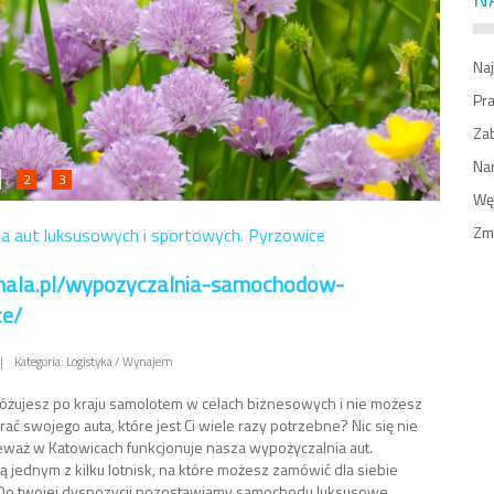
Naj
Pr
Zab
Na
2
3
Węż
Zm
a aut luksusowych i sportowych. Pyrzowice
senala.pl/wypozyczalnia-samochodow-
ce/
|
Kategoria: Logistyka / Wynajem
óżujesz po kraju samolotem w celach biznesowych i nie możesz
ać swojego auta, które jest Ci wiele razy potrzebne? Nic się nie
waż w Katowicach funkcjonuje nasza wypożyczalnia aut.
ą jednym z kilku lotnisk, na które możesz zamówić dla siebie
Do twojej dyspozycji pozostawiamy samochodu luksusowe,