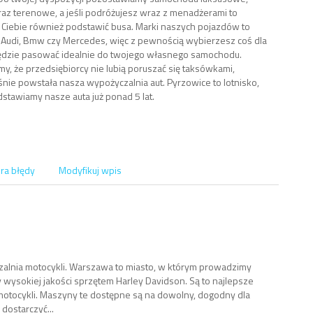
az terenowe, a jeśli podróżujesz wraz z menadżerami to
Ciebie również podstawić busa. Marki naszych pojazdów to
Audi, Bmw czy Mercedes, więc z pewnością wybierzesz coś dla
będzie pasować idealnie do twojego własnego samochodu.
y, że przedsiębiorcy nie lubią poruszać się taksówkami,
śnie powstała nasza wypożyczalnia aut. Pyrzowice to lotnisko,
dstawiamy nasze auta już ponad 5 lat.
ra błędy
Modyfikuj wpis
zalnia motocykli. Warszawa to miasto, w którym prowadzimy
wysokiej jakości sprzętem Harley Davidson. Są to najlepsze
otocykli. Maszyny te dostępne są na dowolny, dogodny dla
 dostarczyć...