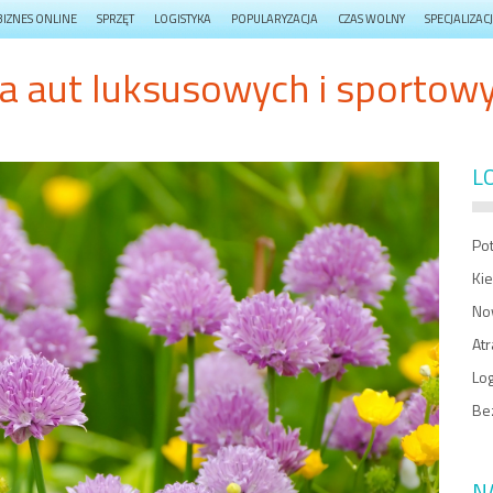
BIZNES ONLINE
SPRZĘT
LOGISTYKA
POPULARYZACJA
CZAS WOLNY
SPECJALIZAC
a aut luksusowych i sportowy
L
Po
Ki
No
At
Log
Be
N