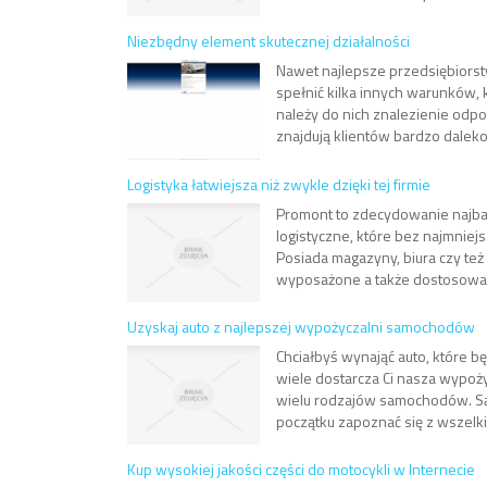
Niezbędny element skutecznej działalności
Nawet najlepsze przedsiębiorst
spełnić kilka innych warunków,
należy do nich znalezienie odpo
znajdują klientów bardzo daleko 
Logistyka łatwiejsza niż zwykle dzięki tej firmie
Promont to zdecydowanie najbar
logistyczne, które bez najmniej
Posiada magazyny, biura czy też 
wyposażone a także dostosowane
Uzyskaj auto z najlepszej wypożyczalni samochodów
Chciałbyś wynająć auto, które b
wiele dostarcza Ci nasza wypo
wielu rodzajów samochodów. Są 
początku zapoznać się z wszelkim
Kup wysokiej jakości części do motocykli w Internecie