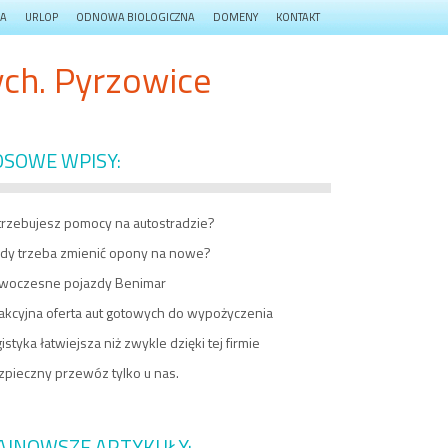
JA
URLOP
ODNOWA BIOLOGICZNA
DOMENY
KONTAKT
ch. Pyrzowice
OSOWE WPISY:
trzebujesz pomocy na autostradzie?
edy trzeba zmienić opony na nowe?
woczesne pojazdy Benimar
rakcyjna oferta aut gotowych do wypożyczenia
istyka łatwiejsza niż zwykle dzięki tej firmie
zpieczny przewóz tylko u nas.
AJNOWSZE ARTYKUŁY: