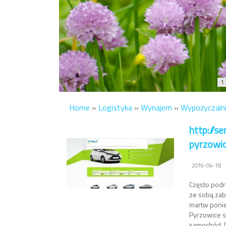
1
Home
»
Logistyka
»
Wynajem
»
Wypożyczalni
http://
pyrzowi
2016-04-18
Często podr
ze sobą zabr
martw ponie
Pyrzowice s
samochód. 