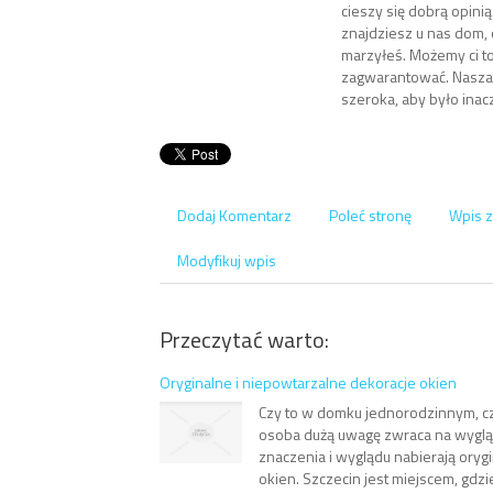
cieszy się dobrą opini
znajdziesz u nas dom,
marzyłeś. Możemy ci t
zagwarantować. Nasza o
szeroka, aby było inacz
Dodaj Komentarz
Poleć stronę
Wpis z
Modyfikuj wpis
Przeczytać warto:
Oryginalne i niepowtarzalne dekoracje okien
Czy to w domku jednorodzinnym, c
osoba dużą uwagę zwraca na wyglą
znaczenia i wyglądu nabierają oryg
okien. Szczecin jest miejscem, gdz