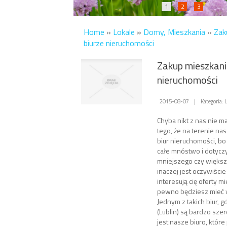
1
2
3
Home
»
Lokale
»
Domy, Mieszkania
»
Zak
biurze nieruchomości
Zakup mieszkani
nieruchomości
2015-08-07
|
Kategoria:
Chyba nikt z nas nie m
tego, że na terenie nas
biur nieruchomości, bo
całe mnóstwo i dotycz
mniejszego czy większ
inaczej jest oczywiście 
interesują cię oferty m
pewno będziesz mieć 
Jednym z takich biur, g
(Lublin) są bardzo sze
jest nasze biuro, któr