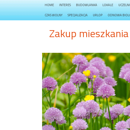
HOME
INTERES
BUDOWLANKA
LOKALE
UCZELN
CZAS WOLNY
SPECJALIZACJA
URLOP
ODNOWA BIOL
Zakup mieszkania