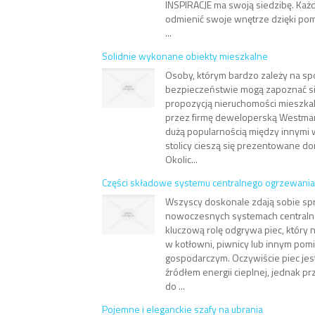
INSPIRACJE ma swoją siedzibę. Każd
odmienić swoje wnętrze dzięki p
...
Solidnie wykonane obiekty mieszkalne
Osoby, którym bardzo zależy na spo
bezpieczeństwie mogą zapoznać się
propozycją nieruchomości mieszka
przez firmę deweloperską Westmar
dużą popularnością między innym
stolicy cieszą się prezentowane d
Okolic...
Części składowe systemu centralnego ogrzewania
Wszyscy doskonale zdają sobie spr
nowoczesnych systemach centraln
kluczową rolę odgrywa piec, który n
w kotłowni, piwnicy lub innym pom
gospodarczym. Oczywiście piec j
źródłem energii cieplnej, jednak pr
do ...
Pojemne i eleganckie szafy na ubrania