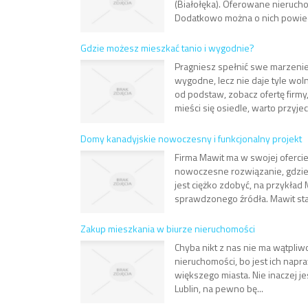
(Białołęka). Oferowane nierucho
Dodatkowo można o nich powiedz
Gdzie możesz mieszkać tanio i wygodnie?
Pragniesz spełnić swe marzeni
wygodne, lecz nie daje tyle wol
od podstaw, zobacz ofertę firm
mieści się osiedle, warto przyjech
Domy kanadyjskie nowoczesny i funkcjonalny projekt
Firma Mawit ma w swojej ofercie
nowoczesne rozwiązanie, gdzie
jest ciężko zdobyć, na przykład
sprawdzonego źródła. Mawit sta
Zakup mieszkania w biurze nieruchomości
Chyba nikt z nas nie ma wątpliwo
nieruchomości, bo jest ich nap
większego miasta. Nie inaczej jes
Lublin, na pewno bę...