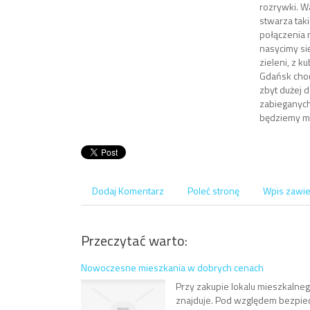
rozrywki. Wa
stwarza tak
połączenia 
nasycimy si
zieleni, z 
Gdańsk choć
zbyt dużej 
zabieganych
będziemy mo
Dodaj Komentarz
Poleć stronę
Wpis zawie
Przeczytać warto:
Nowoczesne mieszkania w dobrych cenach
Przy zakupie lokalu mieszkalnego
znajduje. Pod względem bezpie