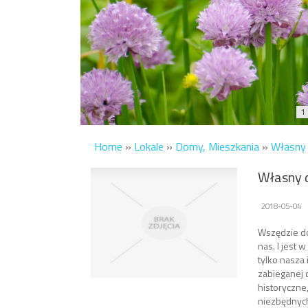
1
Home
»
Lokale
»
Domy, Mieszkania
»
Własny 
Własny 
2018-05-04
Wszędzie do
nas. I jest
tylko nasza 
zabieganej 
historyczne
niezbędnych