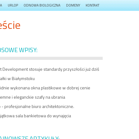
JA
URLOP
ODNOWA BIOLOGICZNA
DOMENY
KONTAKT
ście
OSOWE WPISY:
t Development stosuje standardy przyszłości już dziś
ałki w Białymstoku
lidnie wykonana okna plastikowe w dobrej cenie
emne i eleganckie szafy na ubrania
 - profesjonalne biuro architektoniczne.
jątkowa sala bankietowa do wynajęcia
AJNOWSZE ARTYKUŁY: