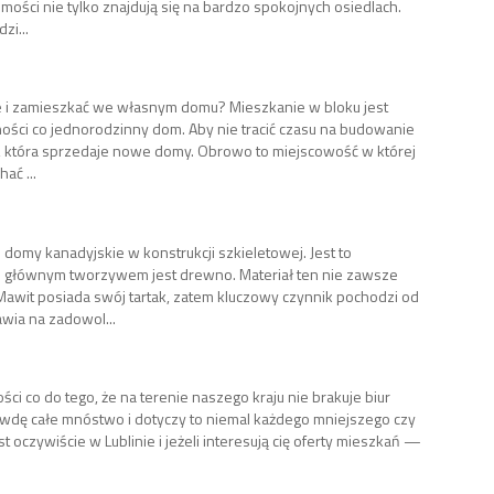
mości nie tylko znajdują się na bardzo spokojnych osiedlach.
i...
e i zamieszkać we własnym domu? Mieszkanie w bloku jest
ności co jednorodzinny dom. Aby nie tracić czasu na budowanie
y, która sprzedaje nowe domy. Obrowo to miejscowość w której
ać ...
 domy kanadyjskie w konstrukcji szkieletowej. Jest to
 głównym tworzywem jest drewno. Materiał ten nie zawsze
 Mawit posiada swój tartak, zatem kluczowy czynnik pochodzi od
wia na zadowol...
ści co do tego, że na terenie naszego kraju nie brakuje biur
rawdę całe mnóstwo i dotyczy to niemal każdego mniejszego czy
t oczywiście w Lublinie i jeżeli interesują cię oferty mieszkań —