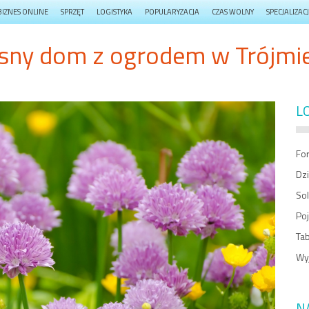
BIZNES ONLINE
SPRZĘT
LOGISTYKA
POPULARYZACJA
CZAS WOLNY
SPECJALIZAC
sny dom z ogrodem w Trójmie
L
For
Dzi
So
Poj
Tab
Wy
N