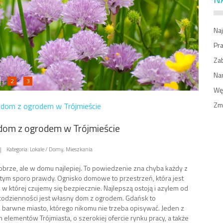
Naj
Pr
Zab
Na
2
3
Węż
Zm
dom z ogrodem w Trójmieście
dom z ogrodem w Trójmieście
|
Kategoria: Lokale / Domy, Mieszkania
brze, ale w domu najlepiej. To powiedzenie zna chyba każdy z
 w tym sporo prawdy. Ognisko domowe to przestrzeń, która jest
i w której czujemy się bezpiecznie. Najlepszą ostoją i azylem od
codzienności jest własny dom z ogrodem. Gdańsk to
, barwne miasto, którego nikomu nie trzeba opisywać. Jeden z
 elementów Trójmiasta, o szerokiej ofercie rynku pracy, a także