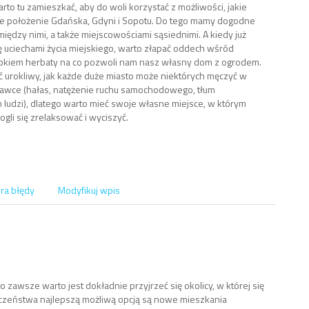
rto tu zamieszkać, aby do woli korzystać z możliwości, jakie
ie położenie Gdańska, Gdyni i Sopotu. Do tego mamy dogodne
między nimi, a także miejscowościami sąsiednimi. A kiedy już
ę uciechami życia miejskiego, warto złapać oddech wśród
kubkiem herbaty na co pozwoli nam nasz własny dom z ogrodem.
 urokliwy, jak każde duże miasto może niektórych męczyć w
dawce (hałas, natężenie ruchu samochodowego, tłum
 ludzi), dlatego warto mieć swoje własne miejsce, w którym
gli się zrelaksować i wyciszyć.
ra błędy
Modyfikuj wpis
 zawsze warto jest dokładnie przyjrzeć się okolicy, w której się
czeństwa najlepszą możliwą opcją są nowe mieszkania