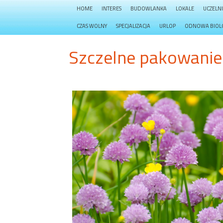
HOME
INTERES
BUDOWLANKA
LOKALE
UCZELN
CZAS WOLNY
SPECJALIZACJA
URLOP
ODNOWA BIOL
Szczelne pakowanie