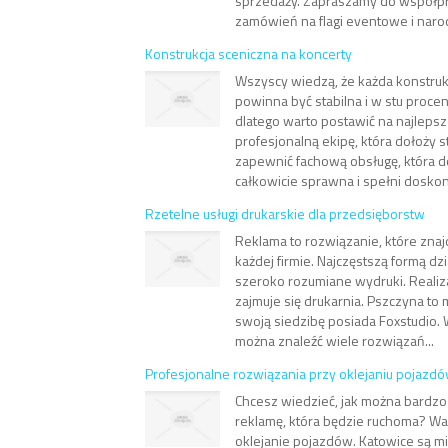
sprzedaży. Zapraszamy do współpr
zamówień na flagi eventowe i naro
Konstrukcja sceniczna na koncerty
Wszyscy wiedzą, że każda konstruk
powinna być stabilna i w stu proce
dlatego warto postawić na najlepsz
profesjonalną ekipę, która dołoży s
zapewnić fachową obsługę, która d
całkowicie sprawna i spełni doskona
Rzetelne usługi drukarskie dla przedsięborstw
Reklama to rozwiązanie, które zna
każdej firmie. Najczęstszą formą d
szeroko rozumiane wydruki. Realiz
zajmuje się drukarnia. Pszczyna to 
swoją siedzibę posiada Foxstudio. 
można znaleźć wiele rozwiązań...
Profesjonalne rozwiązania przy oklejaniu pojazd
Chcesz wiedzieć, jak można bardzo
reklamę, która będzie ruchoma? Wa
oklejanie pojazdów. Katowice są m