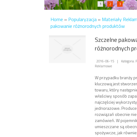
1
2
3
Home
»
Popularyzacja
»
Materiały Rekl
pakowanie różnorodnych produktów
Szczelne pakow
różnorodnych p
2016-06-15
|
Kategoria: 
Reklamowe
W przypadku branży p
kluczową jest stworze
towaru, który następni
właściwy sposób zapa
najczęściej wykorzys
jednorazowe. Producen
rozwiązań obecnie nie
zamówień. W pojemnik
umieszczane są obecn
spożywcze, jak równie