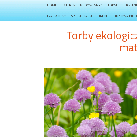
HOME
INTERES
BUDOWLANKA
LOKALE
UCZELN
CZAS WOLNY
SPECJALIZACJA
URLOP
ODNOWA BIOL
Torby ekologic
mat