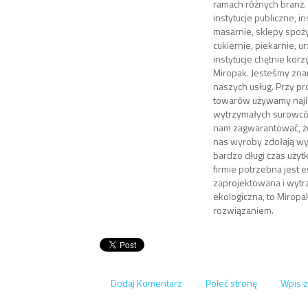
ramach różnych branż.
instytucje publiczne, ins
masarnie, sklepy spoż
cukiernie, piekarnie, u
instytucje chętnie korzy
Miropak. Jesteśmy znan
naszych usług. Przy pr
towarów używamy najle
wytrzymałych surowcó
nam zagwarantować, ż
nas wyroby zdołają w
bardzo długi czas użytk
firmie potrzebna jest 
zaprojektowana i wytr
ekologiczna, to Miropa
rozwiązaniem.
Dodaj Komentarz
Poleć stronę
Wpis z