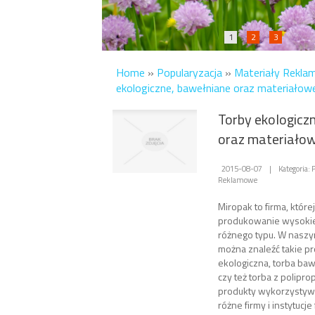
1
2
3
Home
»
Popularyzacja
»
Materiały Rekl
ekologiczne, bawełniane oraz materiałowe
Torby ekologicz
oraz materiałow
2015-08-07
|
Kategoria: 
Reklamowe
Miropak to firma, której
produkowanie wysokie
różnego typu. W nasz
można znaleźć takie pr
ekologiczna, torba ba
czy też torba z polipr
produkty wykorzystyw
różne firmy i instytucj