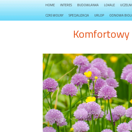
HOME
INTERES
BUDOWLANKA
LOKALE
UCZELN
CZAS WOLNY
SPECJALIZACJA
URLOP
ODNOWA BIOL
Komfortowy p