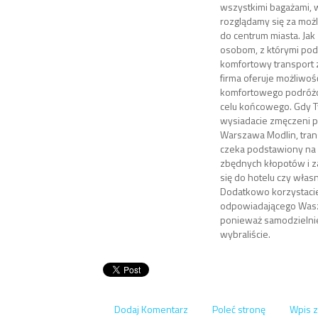
wszystkimi bagażami, w
rozglądamy się za możl
do centrum miasta. Jak
osobom, z którymi pod
komfortowy transport 
firma oferuje możliwoś
komfortowego podróż
celu końcowego. Gdy T
wysiadacie zmęczeni p
Warszawa Modlin, trans
czeka podstawiony na 
zbędnych kłopotów i z
się do hotelu czy włas
Dodatkowo korzystacie
odpowiadającego Was
ponieważ samodzielnie
wybraliście.
Dodaj Komentarz
Poleć stronę
Wpis z