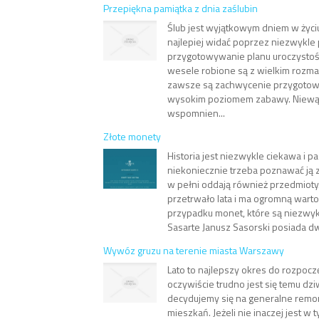
Przepiękna pamiątka z dnia zaślubin
Ślub jest wyjątkowym dniem w życi
najlepiej widać poprzez niezwykle
przygotowywanie planu uroczystośc
wesele robione są z wielkim rozm
zawsze są zachwycenie przygotow
wysokim poziomem zabawy. Niewą
wspomnien...
Złote monety
Historia jest niezwykle ciekawa i pa
niekoniecznie trzeba poznawać ją z 
w pełni oddają również przedmioty.
przetrwało lata i ma ogromną warto
przypadku monet, które są niezwyk
Sasarte Janusz Sasorski posiada dw
Wywóz gruzu na terenie miasta Warszawy
Lato to najlepszy okres do rozpocz
oczywiście trudno jest się temu dzi
decydujemy się na generalne remo
mieszkań. Jeżeli nie inaczej jest w