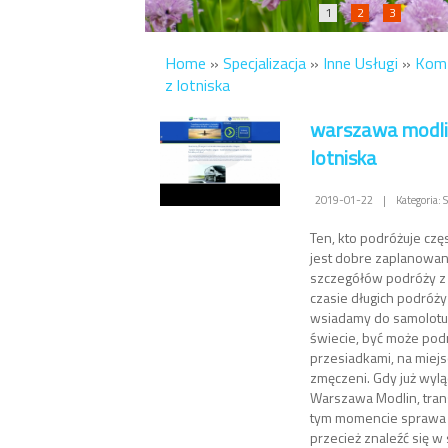
1
2
3
Home
»
Specjalizacja
»
Inne Usługi
»
Komf
z lotniska
warszawa modlin
lotniska
2019-01-22
|
Kategoria: 
Ten, kto podróżuje czę
jest dobre zaplanowan
szczegółów podróży z 
czasie długich podróży
wsiadamy do samolotu
świecie, być może pod
przesiadkami, na miej
zmęczeni. Gdy już wylą
Warszawa Modlin, trans
tym momencie sprawa 
przecież znaleźć się w 