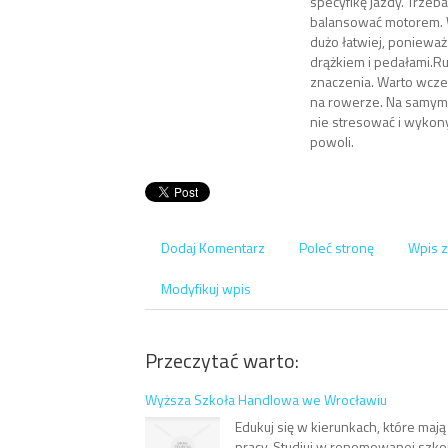
specyfikę jazdy. Trzeb
balansować motorem. 
dużo łatwiej, ponieważ
drążkiem i pedałami.Ru
znaczenia. Warto wcze
na rowerze. Na samym 
nie stresować i wykon
powoli.
Dodaj Komentarz
Poleć stronę
Wpis z
Modyfikuj wpis
Przeczytać warto:
Wyższa Szkoła Handlowa we Wrocławiu
Edukuj się w kierunkach, które maj
pracy. Studiuj w renomowanej szko