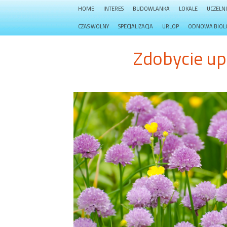
HOME
INTERES
BUDOWLANKA
LOKALE
UCZELN
CZAS WOLNY
SPECJALIZACJA
URLOP
ODNOWA BIOL
Zdobycie up