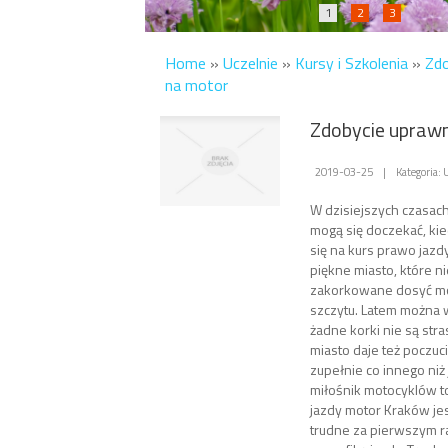
1
2
3
Home
»
Uczelnie
»
Kursy i Szkolenia
»
Zdo
na motor
Zdobycie upraw
2019-03-25
|
Kategoria: 
W dzisiejszych czasach
mogą się doczekać, kie
się na kurs prawo jazd
piękne miasto, które n
zakorkowane dosyć m
szczytu. Latem można w
żadne korki nie są str
miasto daje też poczuc
zupełnie co innego niż
miłośnik motocyklów t
jazdy motor Kraków je
trudne za pierwszym r