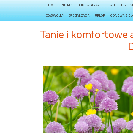
HOME
INTERES
BUDOWLANKA
LOKALE
UCZELN
CZAS WOLNY
SPECJALIZACJA
URLOP
ODNOWA BIOL
Tanie i komfortowe