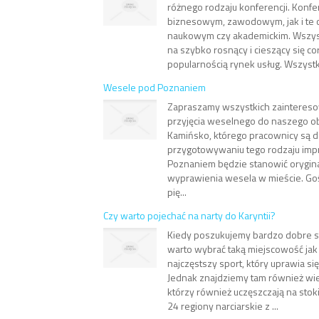
różnego rodzaju konferencji. Konfe
biznesowym, zawodowym, jak i te 
naukowym czy akademickim. Wszyst
na szybko rosnący i cieszący się c
popularnością rynek usług. Wszystko
Wesele pod Poznaniem
Zapraszamy wszystkich zaintereso
przyjęcia weselnego do naszego o
Kamińsko, którego pracownicy są 
przygotowywaniu tego rodzaju imp
Poznaniem będzie stanowić orygina
wyprawienia wesela w mieście. Go
pię...
Czy warto pojechać na narty do Karyntii?
Kiedy poszukujemy bardzo dobre sto
warto wybrać taką miejscowość jak K
najczęstszy sport, który uprawia si
Jednak znajdziemy tam również wi
którzy również uczęszczają na stok
24 regiony narciarskie z ...