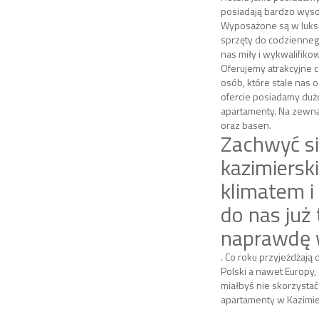
posiadają bardzo wyso
Wyposażone są w luk
sprzęty do codziennego
nas miły i wykwalifiko
Oferujemy atrakcyjne c
osób, które stale nas 
ofercie posiadamy duż
apartamenty. Na zewnąt
oraz basen.
Zachwyć s
kazimiersk
klimatem i
do nas już 
naprawdę 
. Co roku przyjeżdżają d
Polski a nawet Europy,
miałbyś nie skorzystać
apartamenty w Kazimie