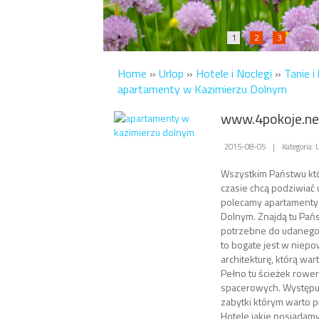
1
2
3
Home
»
Urlop
»
Hotele i Noclegi
»
Tanie 
apartamenty w Kazimierzu Dolnym
www.4pokoje.net
2015-08-05
|
Kategoria: 
Wszystkim Państwu któ
czasie chcą podziwiać 
polecamy apartamenty
Dolnym. Znajdą tu Pań
potrzebne do udanego
to bogate jest w niep
architekturę, którą war
Pełno tu ścieżek rowe
spacerowych. Występuj
zabytki którym warto pr
Hotele jakie posiadamy