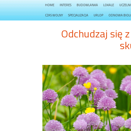
HOME
INTERES
BUDOWLANKA
LOKALE
UCZELN
CZAS WOLNY
SPECJALIZACJA
URLOP
ODNOWA BIOL
Odchudzaj się z
sk