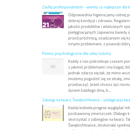
Zaufaj profesjonalistom - wiemy co najlepsze dla t
Odpowiednia higiena jamy ustnej 
dobrej kondycji i zdrowiu. Regular
jakości produktów i właściwych sp
pielęgnacyjnych zapewnia świeży o
przed próchnicą, osadzaniem się k
innymi problemami, z powodu któryc
Pomoc psychologiczna dla całej rodziny
Każdy z nas potrzebuje czasem pom
z jakimiś problemami i ma bagaż, któ
jednak zdarza się tak, że mimo wsze
możemy pogodzić się ze stratą, zmi
przebaczyć. Jeżeli chcesz żyć normal
życiem każdego dnia, b...
Zabiegi na twarz, Świętochłowice - pielęgnacja tw
Każda kobieta pragnie wyglądać mł
pozbawioną zmarszczek. Dlatego k
skorzystać z zabiegów na twarz. Tak
Świętochłowice, doskonale spełniaj