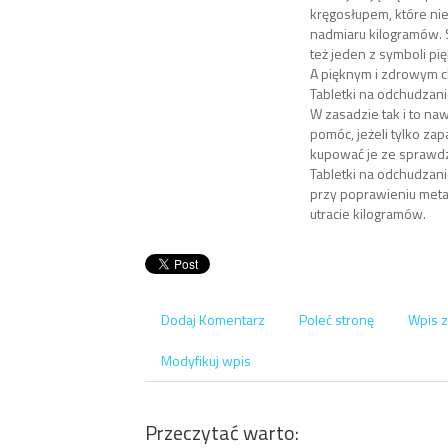
kręgosłupem, które ni
nadmiaru kilogramów. 
też jeden z symboli pię
A pięknym i zdrowym c
Tabletki na odchudzan
W zasadzie tak i to n
pomóc, jeżeli tylko za
kupować je ze sprawd
Tabletki na odchudzani
przy poprawieniu meta
utracie kilogramów.
Dodaj Komentarz
Poleć stronę
Wpis z
Modyfikuj wpis
Przeczytać warto: