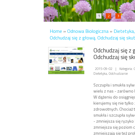
1
2
3
Home
»
Odnowa Biologiczna
»
Dietetyka
Odchudzaj się z głową. Odchudzaj się sku
Odchudzaj się z 
Odchudzaj się sk
2015-09-02
|
Kategoria:
Dietetyka, Odchudzanie
Szczupła i smukła sylw
wielu z nas - zarówno k
W dążeniu do osiągnięci
kierujemy się nie tylk
zdrowotnych. Chociaż 
smukła i szczupła syl
- zmniejsza się ryzyko
zmniejsza się poziom c
zmniejszają się też pr