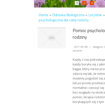
1
2
3
Home
»
Odnowa Biologiczna
»
Leczenie
psychologiczna dla całej rodziny
Pomoc psycholog
rodziny
2017-09-08
|
Kategoria:
Leczenie
Każdy z nas potrzebuj
każdy boryka się z jak
bagaż, który niesie prz
zdarza się tak, że mimo
możemy pogodzić się ze
lub po prostu przebaczy
normalnie i cieszyć się
bez względu na okolic
pomoc, terapia rodzin
borykających się z ty