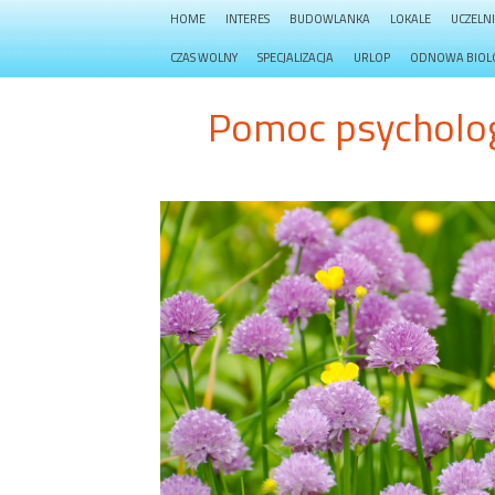
HOME
INTERES
BUDOWLANKA
LOKALE
UCZELN
CZAS WOLNY
SPECJALIZACJA
URLOP
ODNOWA BIOL
Pomoc psychologi