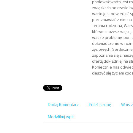
ponieważ warto jest r
związkach po czasie b
warto jest odwiedzić sp
porozmawiać z nim na 
Terapia rodzinna, War
którym możesz więcej
wasze problemy, pon
doświadczenie w rożny
życiowych. Serdeczni
zapoznania się z nasz
ofertą dokładniej na st
Koniecznie nas odwied
cieszyć się życiem cod
Dodaj Komentarz
Poleć stronę
Wpis z
Modyfikuj wpis