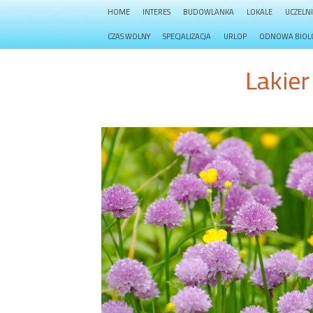
HOME
INTERES
BUDOWLANKA
LOKALE
UCZELN
CZAS WOLNY
SPECJALIZACJA
URLOP
ODNOWA BIOL
Lakie