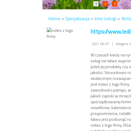
1
2
3
Home
»
Specjalizacja
»
Inne Usługi
»
Note
https://www.led
2021-06-07
|
Kategoria: 
W czasach kiedy na ryn
usług nie łatwo wypro
jeżeli jej produkty czy 
jakości. Stosunkowo n
skutecznym rozwiąza
jest notes z logo firmy
zawodności pamięci, wi
jakieś zapiski w mniej 
uporządkowanej formie
smartfonie, kalendarzu
przypomnienia, notatki
łatwo jest podsunąć ro
notes z logo firmy. Róż
notatniki spełnią oczek