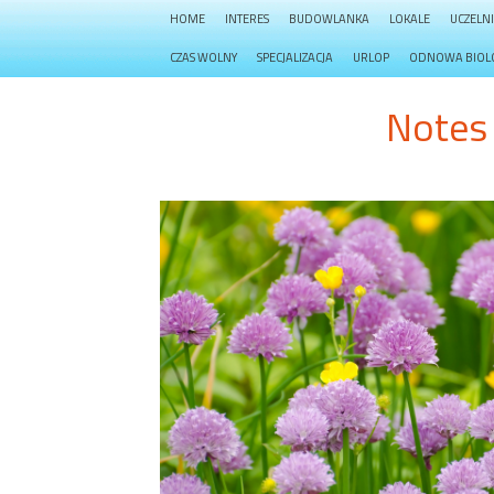
HOME
INTERES
BUDOWLANKA
LOKALE
UCZELN
CZAS WOLNY
SPECJALIZACJA
URLOP
ODNOWA BIOL
Notes 