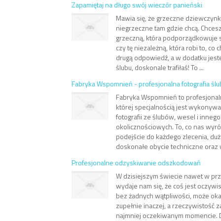
Zapamiętaj na długo swój wieczór panieński
Mawia się, że grzeczne dziewczynki
niegrzeczne tam gdzie chcą. Chcesz
grzeczną, która podporządkowuje
czy tę niezależną, która robi to, co 
drugą odpowiedź, a w dodatku jes
ślubu, doskonale trafiłaś! To ...
Fabryka Wspomnień - profesjonalna fotografia śl
Fabryka Wspomnień to profesjonalna
której specjalnością jest wykony
fotografii ze ślubów, wesel i inneg
okolicznościowych. To, co nas wyró
podejście do każdego zlecenia, du
doskonałe obycie techniczne oraz w
Profesjonalne odzyskiwanie odszkodowań
W dzisiejszym świecie nawet w pr
wydaje nam się, że coś jest oczywis
bez żadnych wątpliwości, może okaz
zupełnie inaczej, a rzeczywistość 
najmniej oczekiwanym momencie. D