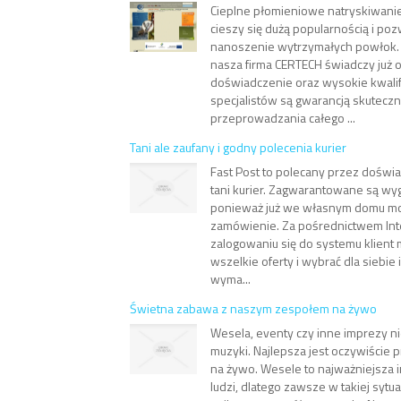
Cieplne płomieniowe natryskiwan
cieszy się dużą popularnością i po
nanoszenie wytrzymałych powłok. T
nasza firma CERTECH świadczy już od
doświadczenie oraz wysokie kwalif
specjalistów są gwarancją skutecz
przeprowadzania całego ...
Tani ale zaufany i godny polecenia kurier
Fast Post to polecany przez doświ
tani kurier. Zagwarantowane są wy
ponieważ już we własnym domu mo
zamówienie. Za pośrednictwem Int
zalogowaniu się do systemu klient
wszelkie oferty i wybrać dla siebie
wyma...
Świetna zabawa z naszym zespołem na żywo
Wesela, eventy czy inne imprezy n
muzyki. Najlepsza jest oczywiście 
na żywo. Wesele to najważniejsza i
ludzi, dlatego zawsze w takiej sytu