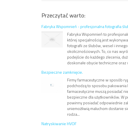
Przeczytać warto:
Fabryka Wspomnień - profesjonalna fotografia śl
Fabryka Wspomnień to profesjonalna
której specjalnością jest wykony
fotografii ze ślubów, wesel i inneg
okolicznościowych. To, co nas wyró
podejście do każdego zlecenia, du
doskonałe obycie techniczne oraz w
Bezpieczne zamknięcie.
Firmy farmaceutyczne w sposób ry
podchodzą to sposobu pakowania
farmaceutyczne muszą posiadać nie
bezpieczne dla użytkowników. W p
powinny posiadać odpowiednie zab
uniemożliwią maluchom dostanie s
rodza...
Natryskiwanie HVOF