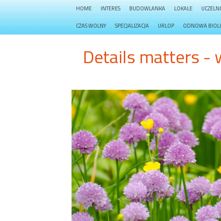
HOME
INTERES
BUDOWLANKA
LOKALE
UCZELN
CZAS WOLNY
SPECJALIZACJA
URLOP
ODNOWA BIOL
Details matters - 