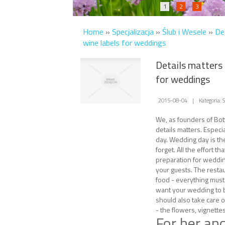
1
2
3
Home
»
Specjalizacja
»
Ślub i Wesele
»
De
wine labels for weddings
Details matters 
for weddings
2015-08-04
|
Kategoria: 
We, as founders of Bott
details matters. Especi
day. Wedding day is the
forget. All the effort th
preparation for wedding
your guests. The restau
food - everything must 
want your wedding to b
should also take care o
- the flowers, vignette
For her an