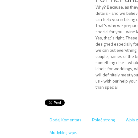
Why? Because, as they s
details - and we believe
can help you in taking c
That"s why we prepare
special for you - wine 
Yes, that"s right. These
designed especially fo
we can put everything 
couple, names of the b
something else - what
labels for weddings, w
will definitely meet you
us - with our help you
than special!
Dodaj Komentarz
Poleć stronę
Wpis z
Modyfikuj wpis