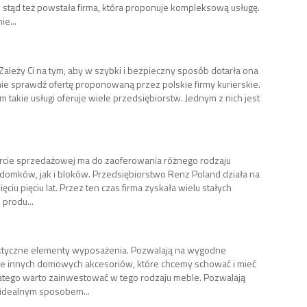
stąd też powstała firma, która proponuje kompleksową usługę.
e...
ależy Ci na tym, aby w szybki i bezpieczny sposób dotarła ona
znie sprawdź ofertę proponowaną przez polskie firmy kurierskie.
 takie usługi oferuje wiele przedsiębiorstw. Jednym z nich jest
rcie sprzedażowej ma do zaoferowania różnego rodzaju
omków, jak i bloków. Przedsiębiorstwo Renz Poland działa na
ciu pięciu lat. Przez ten czas firma zyskała wielu stałych
 produ...
ktyczne elementy wyposażenia. Pozwalają na wygodne
że innych domowych akcesoriów, które chcemy schować i mieć
latego warto zainwestować w tego rodzaju meble. Pozwalają
 idealnym sposobem...