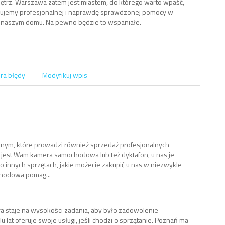
nętrz. Warszawa zatem jest miastem, do którego warto wpaść,
bujemy profesjonalnej i naprawdę sprawdzonej pomocy w
 naszym domu. Na pewno będzie to wspaniałe.
ra błędy
Modyfikuj wpis
nym, które prowadzi również sprzedaż profesjonalnych
a jest Wam kamera samochodowa lub też dyktafon, u nas je
 o innych sprzętach, jakie możecie zakupić u nas w niezwykle
chodowa pomag...
óra staje na wysokości zadania, aby było zadowolenie
lat oferuje swoje usługi, jeśli chodzi o sprzątanie. Poznań ma