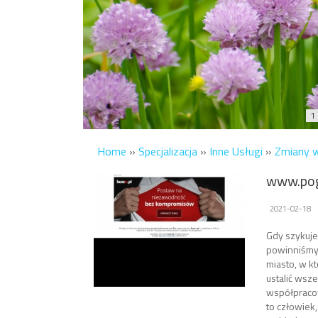
1
Home
»
Specjalizacja
»
Inne Usługi
»
Zmiany 
www.pog
2021-02-18
Gdy szykuje
powinniśmy 
miasto, w k
ustalić wsze
współpracow
to człowiek