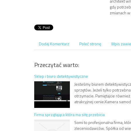
architekt w
gdy potrze
zmianach w
Dodaj Komentarz
Poleć stronę
Wpis zawie
Przeczytać warto:
Sklep i biuro detektywistyczne
Jesteśmy biurem detektywistycz
sprzętów. Jeżeli tylko potrzebn
otrzymacie. Pamiętajcie również
atrakcyjnej cenie.Kamera samo
Firma sprzątająca która ma siłę przebicia
Somi to profesjonalna firma, kt
zleceniodawców. Spółka od wielu 