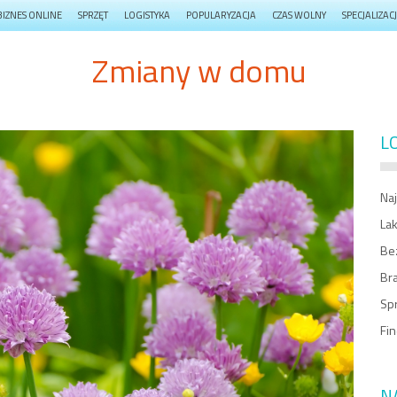
BIZNES ONLINE
SPRZĘT
LOGISTYKA
POPULARYZACJA
CZAS WOLNY
SPECJALIZAC
Zmiany w domu
L
Na
La
Be
Bra
Sp
Fin
N