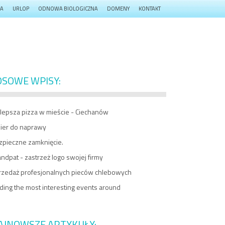
JA
URLOP
ODNOWA BIOLOGICZNA
DOMENY
KONTAKT
OSOWE WPISY:
jlepsza pizza w mieście - Ciechanów
kier do naprawy
zpieczne zamknięcie.
ndpat - zastrzeż logo swojej firmy
rzedaż profesjonalnych pieców chlebowych
ding the most interesting events around
AJNOWSZE ARTYKUŁY: