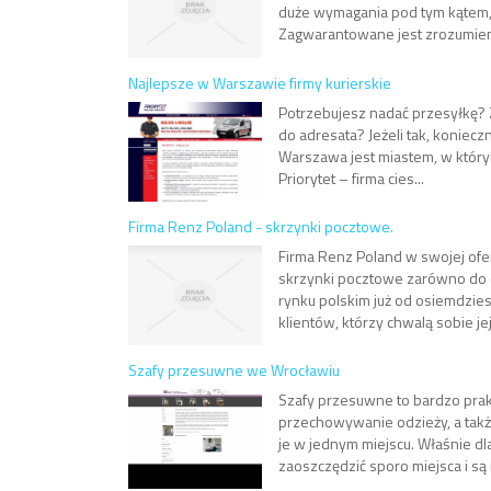
duże wymagania pod tym kątem, 
Zagwarantowane jest zrozumieni
Najlepsze w Warszawie firmy kurierskie
Potrzebujesz nadać przesyłkę? Z
do adresata? Jeżeli tak, koniec
Warszawa jest miastem, w którym
Priorytet – firma cies...
Firma Renz Poland - skrzynki pocztowe.
Firma Renz Poland w swojej ofe
skrzynki pocztowe zarówno do d
rynku polskim już od osiemdziesię
klientów, którzy chwalą sobie jej
Szafy przesuwne we Wrocławiu
Szafy przesuwne to bardzo pra
przechowywanie odzieży, a tak
je w jednym miejscu. Właśnie d
zaoszczędzić sporo miejsca i są