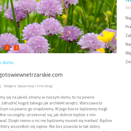
Naj
Pr
Zab
Na
2
3
Węż
Zm
w domu
otowiewnetrzarskie.com
|
Kategoria: Specjalizacja / Inne Usługi
my się na jakieś zmiany w naszym domu, to na pewno
zatrudnić kogoś takiego jak architekt wnętrz. Warszawa to
tórym na pewno go znajdziemy. W jego biurze będziemy mogli
lkie szczegóły i przekonać się, jak dobrze będzie z nim
ać. Dzięki niemu o nic nie będziemy musieli się martwić. Będzie
, który wszystkim się zajmie. Nie bez powodu to tak dobry